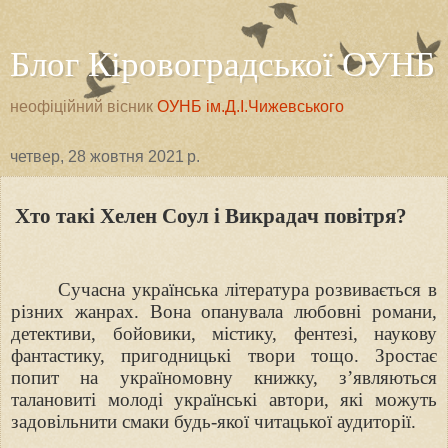
Блог Кіровоградської ОУНБ
неофіційний вісник
ОУНБ ім.Д.І.Чижевського
четвер, 28 жовтня 2021 р.
Хто такі Хелен Соул і Викрадач повітря?
Сучасна українська література розвивається в
різних жанрах. Вона опанувала любовні романи,
детективи, бойовики, містику, фентезі, наукову
фантастику, пригодницькі твори тощо. Зростає
попит на україномовну книжку, з’являються
талановиті молоді українські автори, які можуть
задовільнити смаки будь-якої читацької аудиторії.