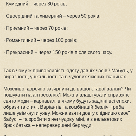
· Кумедний – через 30 років;
· Своєрідний та химерний – через 50 років;
· Приємний – через 70 років;
· Романтичний – через 100 років;
· Прекрасний – через 150 років після свого часу.
Так в чому ж привабливість одягу давніх часів? Мабуть, у
виразності, унікальності та в чудових якісних тканинах.
Можливо, доречно зазирнути до вашої старої валізи? Чи
пошукати на антресолях? Можна влаштувати справжнє
свято моди – карнавал, в якому будуть задіяні всі епохи,
образи та стилі. Варіантів та комбінацій безліч, треба
лише увімкнути уяву. Можна взяти довгу спідницю своєї
бабусі – та зробити з неї чудову міні, а з вельветових
брюк батька – неперевершені бермуди.