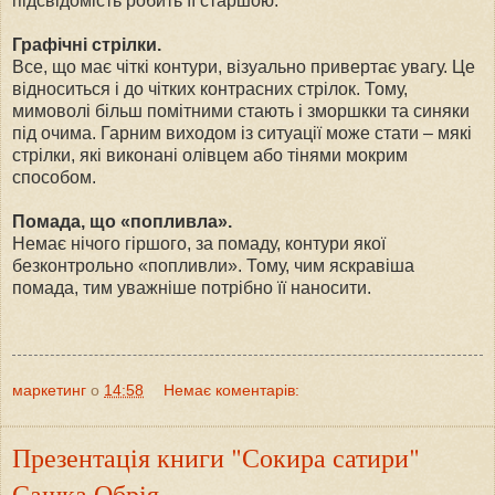
підсвідомість робить її старшою.
Графічні стрілки.
Все, що має чіткі контури, візуально привертає увагу. Це
відноситься і до чітких контрасних стрілок. Тому,
мимоволі більш помітними стають і зморшкки та синяки
під очима. Гарним виходом із ситуації може стати – мякі
стрілки, які виконані олівцем або тінями мокрим
способом.
Помада, що «попливла».
Немає нічого гіршого, за помаду, контури якої
безконтрольно «попливли». Тому, чим яскравіша
помада, тим уважніше потрібно її наносити.
маркетинг
о
14:58
Немає коментарів:
Презентація книги "Сокира сатири"
Сашка Обрія