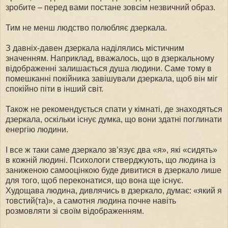
зробите – перед вами постане зовсім незвичний образ.
Тим не менш людство полюбляє дзеркала.
З давніх-давен дзеркала наділялись містичним
значенням. Наприклад, вважалось, що в дзеркальному
відображенні залишається душа людини. Саме тому в
помешканні покійника завішували дзеркала, щоб він міг
спокійно піти в інший світ.
Також не рекомендується спати у кімнаті, де знаходяться
дзеркала, оскільки існує думка, що вони здатні поглинати
енергію людини.
І все ж таки саме дзеркало зв’язує два «я», які «сидять»
в кожній людині. Психологи стверджують, що людина із
заниженою самооцінкою буде дивитися в дзеркало лише
для того, щоб переконатися, що вона ще існує.
Худощава людина, дивлячись в дзеркало, думає: «який я
товстий(та)», а самотня людина почне навіть
розмовляти зі своїм відображенням.