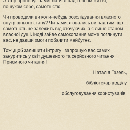
Автор пропонує замислитися над сенсом життя,
пошуком себе, самотністю.
Чи проводили ви коли-небудь розслідування власного
внутрішнього стану? Чи замислювались ви над тим, що
самотність не залежить від оточуючих, а є лише станом
власної душі. Іноді зайве самокопання може поглинути
вас, не давши змоги побачити майбутнє.
Тож ,щоб залишити інтригу , запрошую вас самих
зануритись у світ душевного та серйозного читання
Приємного читання!
Наталія Газель,
бібліотекар відділу
обслуговування користувачів