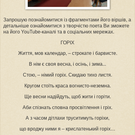
Запрошую познайомитися із фрагментами його віршів, а
детальніше ознайомитися з творчістю поета Ви зможете
на його YouTube-каналі та в соціальних мережах.
ГОРІХ
Життя, мов календар, – строкате і барвисте.
В нім є своя весна, і осінь, і зима...
Стою, – німий горіх. Скидаю тихо листя.
Кругом стоїть краса вогнисто-неземна.
Ще весни надійдуть, щоб жити і горіти.
Аби спізнать сповна просвітлення і гріх.
А з часом дітлахи труситимуть горіхи,
що вроджу ними я – крислатенький горіх…