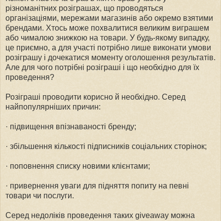
різноманітних розіграшах, що проводяться
організаціями, мережами магазинів або окремо взятими
брендами. Хтось може похвалитися великим виграшем
або чималою знижкою на товари. У будь-якому випадку,
це приємно, а для участі потрібно лише виконати умови
розіграшу і дочекатися моменту оголошення результатів.
Але для чого потрібні розіграші і що необхідно для їх
проведення?
Розіграші проводити корисно й необхідно. Серед
найпопулярніших причин:
· підвищення впізнаваності бренду;
· збільшення кількості підписників соціальних сторінок;
· поповнення списку новими клієнтами;
· привернення уваги для підняття попиту на певні
товари чи послуги.
Серед недоліків проведення таких giveaway можна