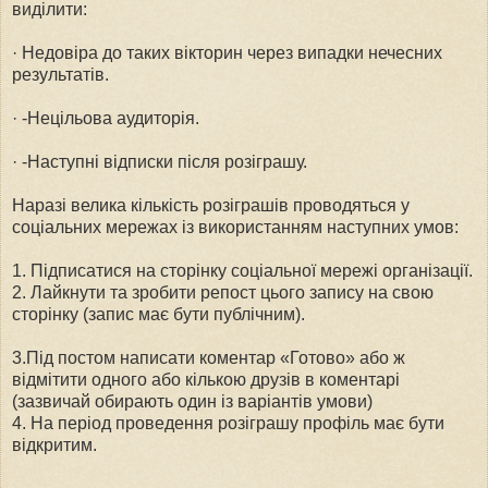
виділити:
· Недовіра до таких вікторин через випадки нечесних
результатів.
· -Нецільова аудиторія.
· -Наступні відписки після розіграшу.
Наразі велика кількість розіграшів проводяться у
соціальних мережах із використанням наступних умов:
1. Підписатися на сторінку соціальної мережі організації.
2. Лайкнути та зробити репост цього запису на свою
сторінку (запис має бути публічним).
3.Під постом написати коментар «Готово» або ж
відмітити одного або кількою друзів в коментарі
(зазвичай обирають один із варіантів умови)
4. На період проведення розіграшу профіль має бути
відкритим.