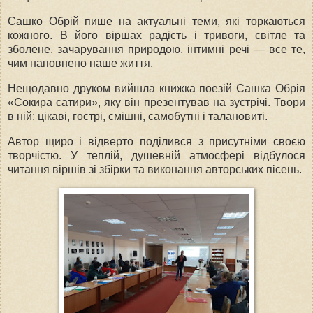
Сашко Обрій пише на актуальні теми, які торкаються
кожного. В його віршах радість і тривоги, світле та
зболене, зачарування природою, інтимні речі — все те,
чим наповнено наше життя.
Нещодавно друком вийшла книжка поезій Сашка Обрія
«Сокира сатири», яку він презентував на зустрічі. Твори
в ній: цікаві, гострі, смішні, самобутні і талановиті.
Автор щиро і відверто поділився з присутніми своєю
творчістю. У теплій, душевній атмосфері відбулося
читання віршів зі збірки та виконання авторських пісень.