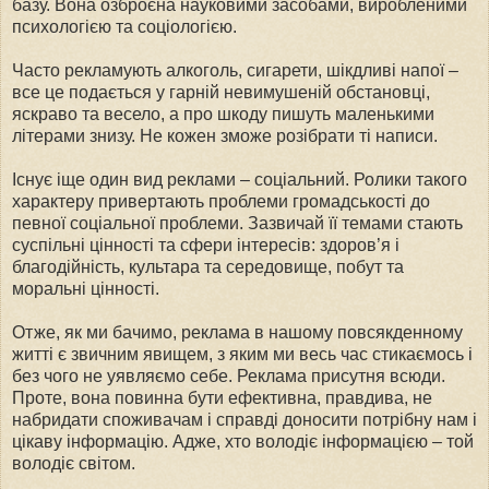
базу. Вона озброєна науко­вими засобами, виробленими
психологією та соціологією.
Часто рекламують алкоголь, сигарети, шікдливі напої –
все це подається у гарній невимушеній обстановці,
яскраво та весело, а про шкоду пишуть маленькими
літерами знизу. Не кожен зможе розібрати ті написи.
Існує іще один вид реклами – соціальний. Ролики такого
характеру привертають проблеми громадськості до
певної соціальної проблеми. Зазвичай її темами стають
суспільні цінності та сфери інтересів: здоров’я і
благодійність, культара та середовище, побут та
моральні цінності.
Отже, як ми бачимо, реклама в нашому повсякденному
житті є звичним явищем, з яким ми весь час стикаємось і
без чого не уявляємо себе. Реклама присутня всюди.
Проте, вона повинна бути ефективна, правдива, не
набридати споживачам і справді доносити потрібну нам і
цікаву інформацію. Адже, хто володіє інформацією – той
володіє світом.