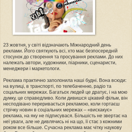
23 жовтня, у світі відзначають Міжнародний день
реклами. Його святкують всі, хто має безпосередній
стосунок до створення та просування реклами. До них
належать автори, художники, піарники, сценаристи,
менеджери і маркетологи.
Реклама практично заполонила наші будні. Вона всюди:
на вулиці, в транспорті, по телебаченню, радіо та
соцальних мережах. Багатьох людей це дратує, і на мою
думку, це справедливо. Коли дивишся цікавий фільм, він
несподівано переривається рекламою, коли гортаєш
стрічку новин в соціальних мережах – «вискакує»
реклама, на яку не підписувася. Більшість не звертає на
неї уваги, але не дивлячись ні на що, її стає з кожними
роком все більше. Сучасна реклама має чітку наукову