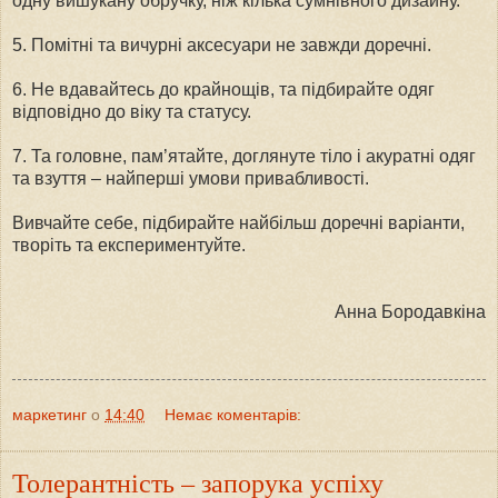
одну вишукану обручку, ніж кілька сумнівного дизайну.
5. Помітні та вичурні аксесуари не завжди доречні.
6. Не вдавайтесь до крайнощів, та підбирайте одяг
відповідно до віку та статусу.
7. Та головне, пам’ятайте, доглянуте тіло і акуратні одяг
та взуття – найперші умови привабливості.
Вивчайте себе, підбирайте найбільш доречні варіанти,
творіть та експериментуйте.
Анна Бородавкіна
маркетинг
о
14:40
Немає коментарів:
Толерантність – запорука успіху