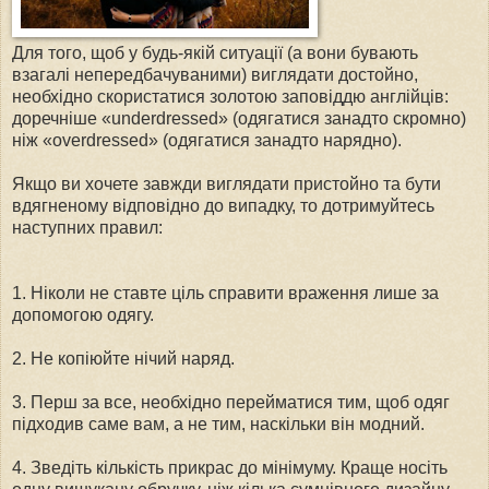
Для того, щоб у будь-якій ситуації (а вони бувають
взагалі непередбачуваними) виглядати достойно,
необхідно скористатися золотою заповіддю англійців:
доречніше «underdressed» (одягатися занадто скромно)
ніж «overdressed» (одягатися занадто нарядно).
Якщо ви хочете завжди виглядати пристойно та бути
вдягненому відповідно до випадку, то дотримуйтесь
наступних правил:
1. Ніколи не ставте ціль справити враження лише за
допомогою одягу.
2. Не копіюйте нічий наряд.
3. Перш за все, необхідно перейматися тим, щоб одяг
підходив саме вам, а не тим, наскільки він модний.
4. Зведіть кількість прикрас до мінімуму. Краще носіть