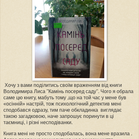
Хочу з вами поділитись своїм враженням від книги
Володимира Лиса ''Камінь посеред саду''. Чого я обрала
саме цю книгу, мабуть тому ,що на той час у мене був
«осінній» настрій, тож психологічний детектив мені
сподобався одразу, тим паче обкладинка виглядає
такою загадковою, наче запрошує поринути в ці
таємниці, і різні несподіванки.
Книга мені не просто сподобалась, вона мене вразила .