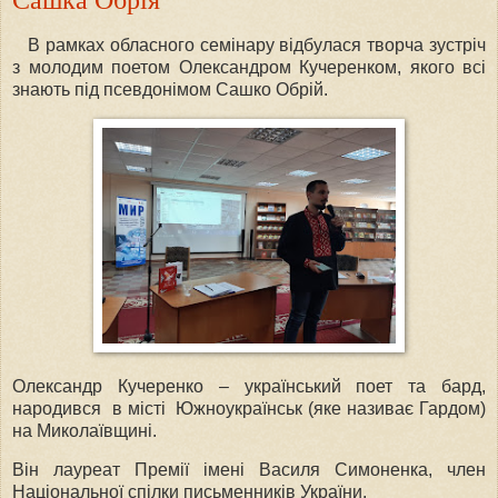
В рамках обласного семінару відбулася творча зустріч
з молодим поетом Олександром Кучеренком, якого всі
знають під псевдонімом Сашко Обрій.
Олександр Кучеренко – український поет та бард,
народився в місті Южноукраїнськ (яке називає Гардом)
на Миколаївщині.
Він лауреат Премії імені Василя Симоненка, член
Національної спілки письменників України.