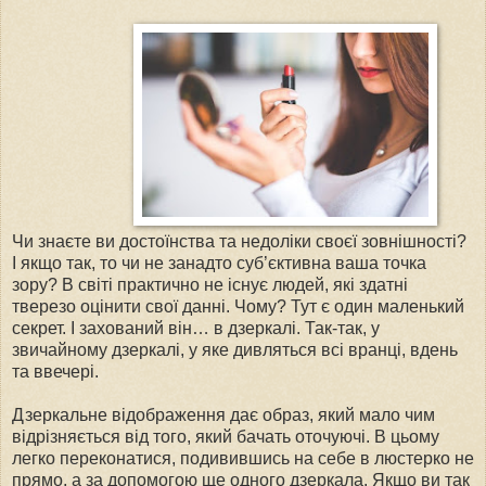
Чи знаєте ви достоїнства та недоліки своєї зовнішності?
І якщо так, то чи не занадто суб’єктивна ваша точка
зору? В світі практично не існує людей, які здатні
тверезо оцінити свої данні. Чому? Тут є один маленький
секрет. І захований він… в дзеркалі. Так-так, у
звичайному дзеркалі, у яке дивляться всі вранці, вдень
та ввечері.
Дзеркальне відображення дає образ, який мало чим
відрізняється від того, який бачать оточуючі. В цьому
легко переконатися, подивившись на себе в люстерко не
прямо, а за допомогою ще одного дзеркала. Якщо ви так