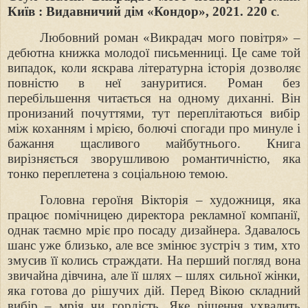
Київ : Видавничий дім «Кондор», 2021. 220 с
.
Любовний роман «Викрадач мого повітря» –
дебютна книжка молодої письменниці. Це саме той
випадок, коли яскрава літературна історія дозволяє
повністю в неї зануритися. Роман без
перебільшення читається на одному диханні. Він
пронизаний почуттями, тут переплітаються вибір
між коханням і мрією, болючі спогади про минуле і
бажання щасливого майбутнього. Книга
вирізняється зворушливою романтичністю, яка
тонко переплетена з соціальною темою.
Головна героїня Вікторія – художниця, яка
працює помічницею директора рекламної компанії,
однак таємно мріє про посаду дизайнера. Здавалось
шанс уже близько, але все змінює зустріч з тим, хто
змусив її колись страждати. На перший погляд вона
звичайна дівчина, але її шлях – шлях сильної жінки,
яка готова до рішучих дій. Перед Вікою складний
вибір – мрія чи гордість. Яке рішення ухвалить