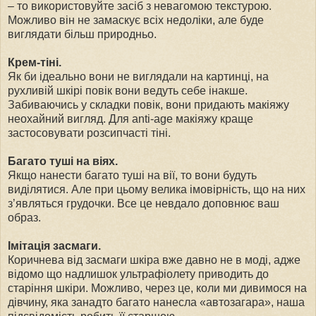
– то використовуйте засіб з невагомою текстурою.
Можливо він не замаскує всіх недоліки, але буде
виглядати більш природньо.
Крем-тіні.
Як би ідеально вони не виглядали на картинці, на
рухливій шкірі повік вони ведуть себе інакше.
Забиваючись у складки повік, вони придають макіяжу
неохайний вигляд. Для anti-age макіяжу краще
застосовувати розсипчасті тіні.
Багато туші на віях.
Якщо нанести багато туші на вії, то вони будуть
виділятися. Але при цьому велика імовірність, що на них
з’являться грудочки. Все це невдало доповнює ваш
образ.
Імітація засмаги.
Коричнева від засмаги шкіра вже давно не в моді, адже
відомо що надлишок ультрафіолету приводить до
старіння шкіри. Можливо, через це, коли ми дивимося на
дівчину, яка занадто багато нанесла «автозагара», наша