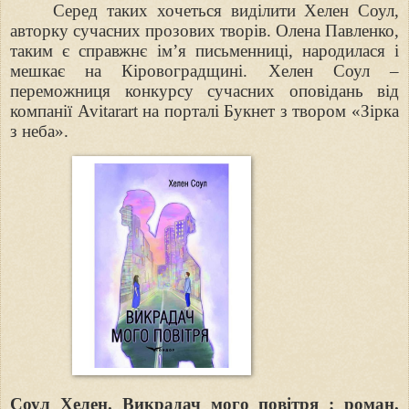
Серед таких хочеться виділити Хелен Соул,
авторку сучасних прозових творів. Олена Павленко,
таким є справжнє ім’я письменниці, народилася і
мешкає на Кіровоградщині. Хелен Соул –
переможниця конкурсу сучасних оповідань від
компанії Avitarart на порталі Букнет з твором «Зірка
з неба».
Соул Хелен. Викрадач мого повітря : роман.