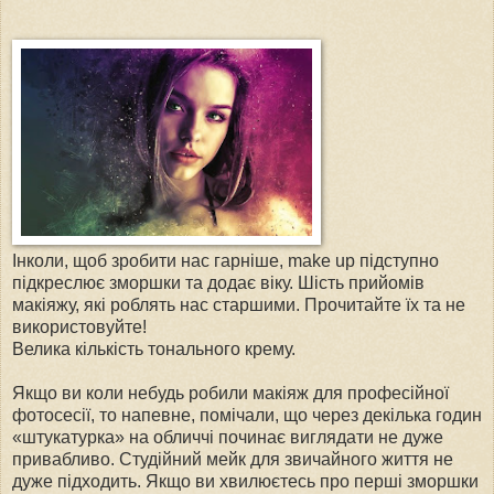
Інколи, щоб зробити нас гарніше, make up підступно
підкреслює зморшки та додає віку. Шість прийомів
макіяжу, які роблять нас старшими. Прочитайте їх та не
використовуйте!
Велика кількість тонального крему.
Якщо ви коли небудь робили макіяж для професійної
фотосесії, то напевне, помічали, що через декілька годин
«штукатурка» на обличчі починає виглядати не дуже
привабливо. Студійний мейк для звичайного життя не
дуже підходить. Якщо ви хвилюєтесь про перші зморшки