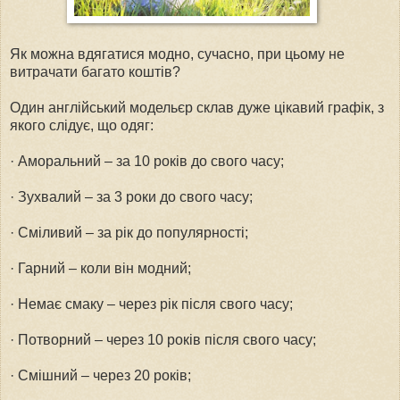
Як можна вдягатися модно, сучасно, при цьому не
витрачати багато коштів?
Один англійський модельєр склав дуже цікавий графік, з
якого слідує, що одяг:
· Аморальний – за 10 років до свого часу;
· Зухвалий – за 3 роки до свого часу;
· Сміливий – за рік до популярності;
· Гарний – коли він модний;
· Немає смаку – через рік після свого часу;
· Потворний – через 10 років після свого часу;
· Смішний – через 20 років;