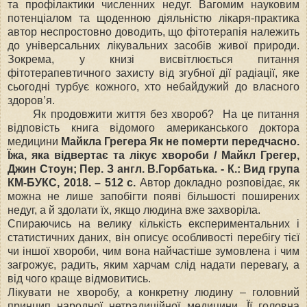
та профілактики численних недуг. Вагомим науковим
потенціалом та щоденною діяльністю лікаря-практика
автор неспростовно доводить, що фітотерапія належить
до універсальних лікувальних засобів живої природи.
Зокрема, у книзі висвітлюється питання
фітотерапевтичного захисту від згубної дії радіації, яке
сьогодні турбує кожного, хто небайдужий до власного
здоров’я.
Як продовжити життя без хвороб? На це питання
відповість книга відомого американського доктора
медицини
Майкла Грегера Як не померти передчасно.
Їжа, яка відвертає та лікує хвороби / Майкл Грегер,
Джин Стоун; Пер. З англ. В.Горбатька. - К.: Вид група
КМ-БУКС, 2018. – 512 с.
Автор докладно розповідає, як
можна не лише запобігти появі більшості поширених
недуг, а й здолати їх, якщо людина вже захворіла.
Спираючись на велику кількість експериментальних і
статистичних даних, він описує особливості перебігу тієї
чи іншої хвороби, чим вона найчастіше зумовлена і чим
загрожує, радить, яким харчам слід надати перевагу, а
від чого краще відмовитись.
Лікувати не хворобу, а конкретну людину – головний
принцип народної нетрадиційної медицини. Її головна