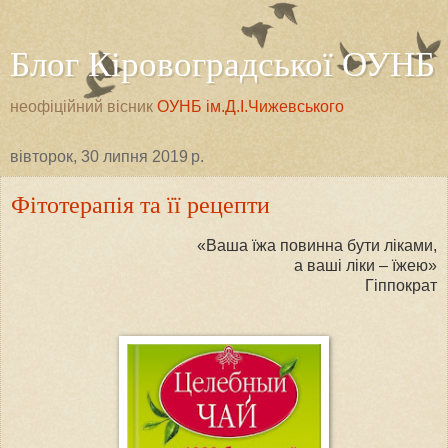
Блог Кіровоградської ОУНБ
неофіційний вісник
ОУНБ ім.Д.І.Чижевського
вівторок, 30 липня 2019 р.
Фітотерапія та її рецепти
«Ваша їжа повинна бути ліками,
а ваші ліки – їжею»
Гіппократ