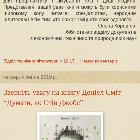
для профілактики і лікування тіла і душі людини.
Представлені вашій увазі книги можуть бути корисними
широкому колу читачів: спеціалістам, народним
цілителям і всім тим, хто бажає зміцнити своє здоров’я.
Олена Коровіна,
бібліотекар відділу документів
з економічних, технічних та природничих наук
Відділ технічної літератури
о
10:17
Немає коментарів:
четвер, 4 липня 2019 р.
Зверніть увагу на книгу Деніел Сміт
“Думати, як Стів Джобс”