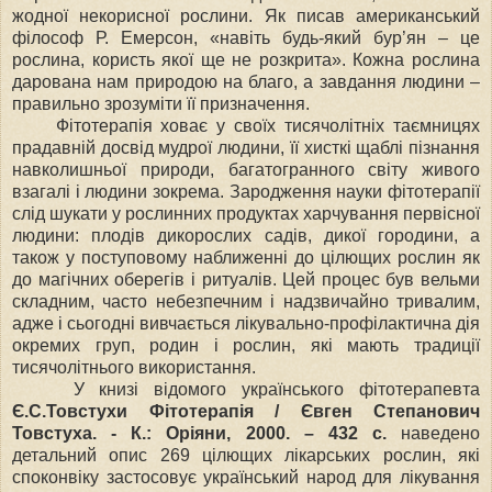
жодної некорисної рослини. Як писав американський
філософ Р. Емерсон, «навіть будь-який бур’ян – це
рослина, користь якої ще не розкрита». Кожна рослина
дарована нам природою на благо, а завдання людини –
правильно зрозуміти її призначення.
Фітотерапія ховає у своїх тисячолітніх таємницях
прадавній досвід мудрої людини, її хисткі щаблі пізнання
навколишньої природи, багатогранного світу живого
взагалі і людини зокрема. Зародження науки фітотерапії
слід шукати у рослинних продуктах харчування первісної
людини: плодів дикорослих садів, дикої городини, а
також у поступовому наближенні до цілющих рослин як
до магічних оберегів і ритуалів. Цей процес був вельми
складним, часто небезпечним і надзвичайно тривалим,
адже і сьогодні вивчається лікувально-профілактична дія
окремих груп, родин і рослин, які мають традиції
тисячолітнього використання.
У книзі відомого українського фітотерапевта
Є.С.Товстухи Фітотерапія / Євген Степанович
Товстуха. - К.: Оріяни, 2000. – 432 с.
наведено
детальний опис 269 цілющих лікарських рослин, які
споконвіку застосовує український народ для лікування