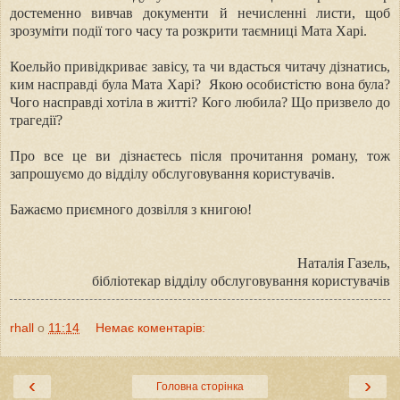
достеменно вивчав документи й нечисленні листи, щоб
зрозуміти події того часу та розкрити таємниці Мата Харі.
Коельйо привідкриває завісу, та чи вдасться читачу дізнатись,
ким насправді була Мата Харі? Якою особистістю вона була?
Чого насправді хотіла в житті? Кого любила? Що призвело до
трагедії?
Про все це ви дізнаєтесь після прочитання роману, тож
запрошуємо до відділу обслуговування користувачів.
Бажаємо приємного дозвілля з книгою!
Наталія Газель,
бібліотекар відділу обслуговування користувачів
rhall
о
11:14
Немає коментарів:
‹
›
Головна сторінка