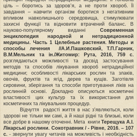
ціль – боротись за здоров’я, а не проти хвороб. Її
завдання – навчити організм боротися з негативним
впливом навколишнього середовища, стимулювати
захисні функції та відновити втрачений баланс. В
науково-популярному виданні
Современная
энциклопедия народной и нетрадиционной
медицины. Часть 1 Целебные растения. Методы и
способы лечения //А.И.Пашковский, Т.П.Гарник,
В.М.Мельник та ін./Житомир: Рута, 2016, 759 с.
розглядаються можливості та досвід застосування
методів та способів лікування хвороб нетрадиційної
медицини; особливості лікарських рослин та злаків,
овочів, фруктів та ягід, дерев та кущів. Заготівля
сировини, зберігання та способи приготування ліків на
рослинній основі. Докладно описуються косметичні
властивості цих культур та їх використання для
косметичних та лікувальних процедур.
Відчуття радості життя в нас з’являються, коли
здорові не тільки ми самі, а й наші рідні та близькі, коли
все добре в нашому оточенні. Мета книги
Терещука А.І.
Лікарські рослини. Сокотравник / - Рівне, 2016. – 107
с.
- звернути увагу читачів на можливість і необхідність