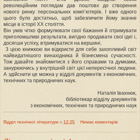
революційним поглядам дав поштовх до створення
нового ринку персональних комп’ютерів. І вже одного
цього було достатньо, щоб забезпечити йому значне
місце в історії ХХ століття.
Він умів чітко формулювати свої бажання й отримувати
приголомшливі результати, вигідно продавати свої ідеї і,
досягши успіху, втримуватися на вершині.
З цією книжкою ви відкриєте для себе захопливий світ
найвидатнішого винахідника й бізнесмена сучасності.
Тож давайте знайомитися з його справами та думками,
занурюючись у внутрішній світ цієї непересічної людини.
А здійснити це можна у відділі документів з економічних,
технічних та природничих наук.
Наталія Івахнюк,
бібліотекар відділу документів
з економічних, технічних та природничих наук
Відділ технічної літератури
о
12:25
Немає коментарів: