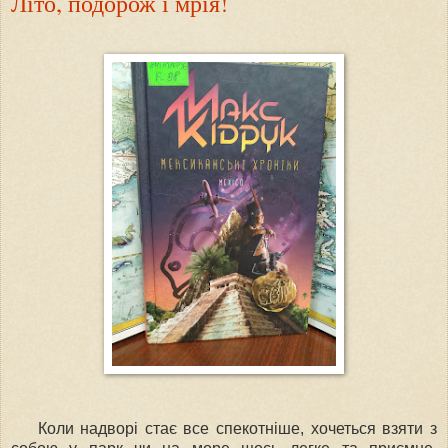
Літо, подорож і мрія!
Коли надворі стає все спекотніше, хочеться взяти з