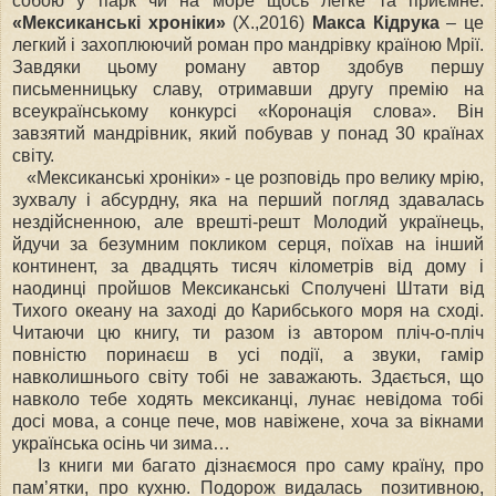
собою у парк чи на море щось легке та приємне.
«Мексиканські хроніки»
(Х.,2016)
Макса Кідрука
– це
легкий і захоплюючий роман про мандрівку країною Мрії.
Завдяки цьому роману автор здобув першу
письменницьку славу, отримавши другу премію на
всеукраїнському конкурсі «Коронація слова». Він
завзятий мандрівник, який побував у понад 30 країнах
світу.
«Мексиканські хроніки» - це розповідь про велику мрію,
зухвалу і абсурдну, яка на перший погляд здавалась
нездійсненною, але врешті-решт Молодий українець,
йдучи за безумним покликом серця, поїхав на інший
континент, за двадцять тисяч кілометрів від дому і
наодинці пройшов Мексиканські Сполучені Штати від
Тихого океану на заході до Карибського моря на сході.
Читаючи цю книгу, ти разом із автором пліч-о-пліч
повністю поринаєш в усі події, а звуки, гамір
навколишнього світу тобі не заважають. Здається, що
навколо тебе ходять мексиканці, лунає невідома тобі
досі мова, а сонце пече, мов навіжене, хоча за вікнами
українська осінь чи зима…
Із книги ми багато дізнаємося про саму країну, про
пам’ятки, про кухню. Подорож видалась позитивною,