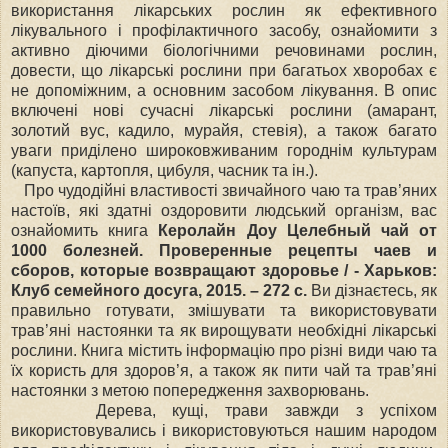
використання лікарських рослин як ефективного
лікувального і профілактичного засобу, ознайомити з
активно діючими біологічними речовинами рослин,
довести, що лікарські рослини при багатьох хворобах є
не допоміжним, а основним засобом лікування. В опис
включені нові сучасні лікарські рослини (амарант,
золотий вус, кадило, мурайя, стевія), а також багато
уваги приділено широковживаним городнім культурам
(капуста, картопля, цибуля, часник та ін.).
Про чудодійні властивості звичайного чаю та трав’яних
настоїв, які здатні оздоровити людський організм, вас
ознайомить книга
Керолайн Доу Целебный чай от
1000 болезней. Проверенные рецепты чаев и
сборов, которые возвращают здоровье / - Харьков:
Клуб семейного досуга, 2015. – 272 с.
Ви дізнаєтесь, як
правильно готувати, змішувати та використовувати
трав’яні настоянки та як вирощувати необхідні лікарські
рослини. Книга містить інформацію про різні види чаю та
їх користь для здоров’я, а також як пити чай та трав’яні
настоянки з метою попередження захворювань.
Дерева, кущі, трави завжди з успіхом
використовувались і використовуються нашим народом