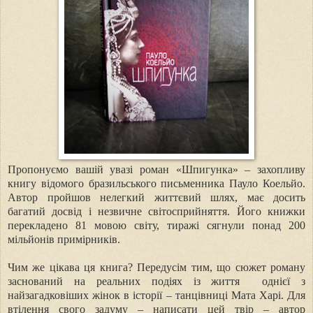
Пропонуємо вашій увазі роман «Шпигунка» – захопливу
книгу відомого бразильського письменника Пауло Коельйо.
Автор пройшов нелегкий життєвий шлях, має досить
багатий досвід і незвичне світосприйняття. Його книжки
перекладено 81 мовою світу, тиражі сягнули понад 200
мільйонів примірників.
Чим же цікава ця книга? Передусім тим, що сюжет роману
заснований на реальних подіях із життя однієї з
найзагадковіших жінок в історії – танцівниці Мата Харі. Для
втілення свого задуму – написати цей твір – автор