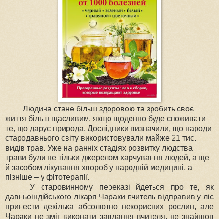
Людина стане більш здоровою та зробить своє
життя більш щасливим, якщо щоденно буде споживати
те, що дарує природа. Дослідники визначили, що народи
стародавнього світу використовували майже 21 тис.
видів трав. Уже на ранніх стадіях розвитку людства
трави були не тільки джерелом харчування людей, а ще
й засобом лікування хвороб у народній медицині, а
пізніше – у фітотерапії.
У старовинному переказі йдеться про те, як
давньоіндійського лікаря Чараки вчитель відправив у ліс
принести декілька абсолютно некорисних рослин, але
Чараки не зміг виконати завдання вчителя, не знайшов