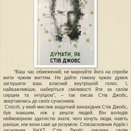
“Ваш час обмежений, не марнуйте його на спроби
жити чужим життям. Не дайте гомону чужих думок
заглушити ваш власний внутрішній голос. І,
найважливіше, наберіться сміливості йти за своїм
серцем та інтуїцією”, – так писав Стів Джобс,
звертаючись до своїх сучасників.
Спосіб, у який мислив видатний винахідник Стів Джобс,
був інакшим, ніж у решти людей. Він володів
неймовірною здатністю знати, чого хочуть люди, навіть
раніше, ніж вони самі це розуміли. Співзасновник Apple і
засновник NeXT Стів Джобс завдяки своїм