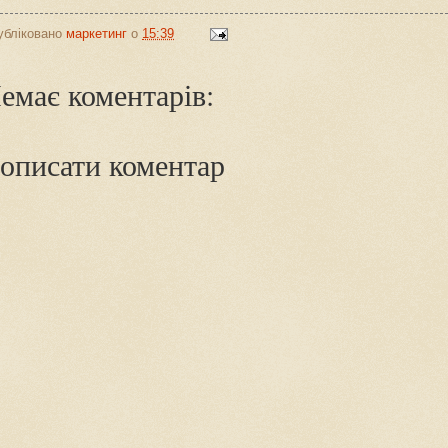
убліковано
маркетинг
о
15:39
емає коментарів:
описати коментар