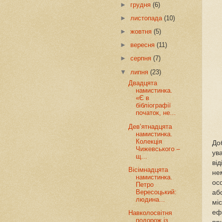
►
грудня
(6)
►
листопада
(10)
►
жовтня
(5)
►
вересня
(11)
►
серпня
(7)
▼
липня
(23)
Двадцята
намистинка.
«Є в
бібліографії
початок, не...
Дев’ятнадцята
намистинка.
Колекція
До
Чижевського –
ув
щ...
ві
Вісімнадцята
не
намистинка.
ос
Петро
Вересоцький:
аб
людина...
мі
еф
Навколосвітня
подорож із