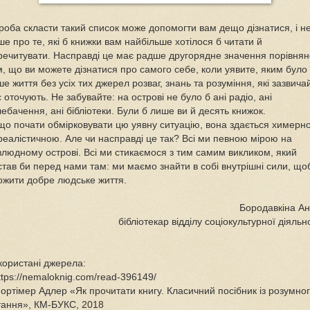
роба скласти такий список може допомогти вам дещо дізнатися, і н
ше про те, які б книжки вам найбільше хотілося б читати й
речитувати. Насправді це має радше другорядне значення порівнян
м, що ви можете дізнатися про самого себе, коли уявите, яким було
е життя без усіх тих джерел розваг, знань та розуміння, які зазвича
 оточують. Не забувайте: на острові не було б ані радіо, ані
лебачення, ані бібліотеки. Були б лише ви й десять книжок.
що почати обмірковувати цю уявну ситуацію, вона здається химерно
реалістичною. Але чи насправді це так? Всі ми певною мірою на
злюдному острові. Всі ми стикаємося з тим самим викликом, який
став би перед нами там: ми маємо знайти в собі внутрішні сили, що
ожити добре людське життя.
Бородавкіна Ан
бібліотекар відділу соціокультурної діяльн
користані джерела:
ttps://nemaloknig.com/read-396149/
ортімер Адлер «Як прочитати книгу. Класичний посібник із розумно
тання», КМ-БУКС, 2018