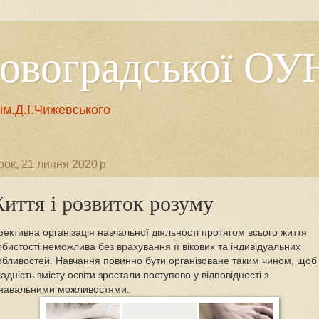
ровоградської ОУ
м.Д.І.Чижевського
рок, 21 липня 2020 р.
иття і розвиток розуму
ективна організація навчальної діяльності протягом всього життя
обистості неможлива без врахування її вікових та індивідуальних
обливостей. Навчання повинно бути організоване таким чином, щоб
адність змісту освіти зростали поступово у відповідності з
знавальними можливостями.