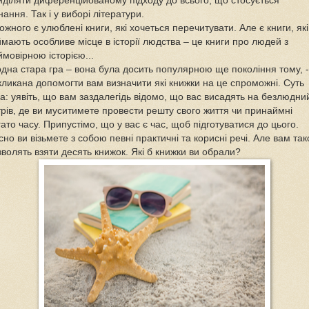
иділяти диференційованому підходу до всього, що стосується
нання. Так і у виборі літератури.
ожного є улюблені книги, які хочеться перечитувати. Але є книги, які
ймають особливе місце в історії людства – це книги про людей з
ймовірною історією...
одна стара гра – вона була досить популярною ще покоління тому, -
кликана допомогти вам визначити які книжки на це спроможні. Суть
ка: уявіть, що вам заздалегідь відомо, що вас висадять на безлюдни
трів, де ви муситимете провести решту свого життя чи принаймні
ато часу. Припустімо, що у вас є час, щоб підготуватися до цього.
сно ви візьмете з собою певні практичні та корисні речі. Але вам та
зволять взяти десять книжок. Які б книжки ви обрали?