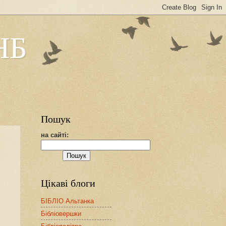
НБ
Пошук
на сайті:
Цікаві блоги
БІБЛІО Альтанка
Бібліовершки