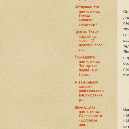
Чотирнадцята
намистинка.
Сп
Якими
ли
бувають
пе
словники?
ти
Брайан Трейсі
ваш
«Зроби це
вас
зараз: 21
чудовий спосіб
те
з...
Як
Тринадцята
не
намистинка.
бе
Загадкове –
по
поряд, або
Нема...
пр
А вам знайомі
секрети
раціонального
використання
р...
Дванадцята
Ви
намистинка.
•
h
Як прочитати
«Долинські
•
М
нов...
чи