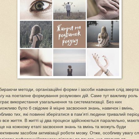
бираючи методи, організаційні форми і засоби навчання слід зверта
агу на поетапне формування розумових дій. Саме тут важливу роль
діграє використання узагальнення та систематизації. Без них
можливо було б свідоме й міцне засвоєння знань, навичок і вмінь,
обливо тих, які повинні зберігатися в пам’яті людини тривалий періо
о все життя. В житті ці два процеси здійснюються паралельно, мают
сце на кожному етапі засвоєння знань та вмінь та можуть буди
ективним засобом активізації роботи мозку. Отже, особливу увагу сл