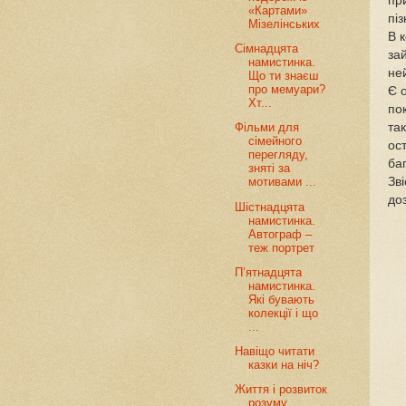
пр
«Картами»
піз
Мізелінських
В к
Сімнадцята
за
намистинка.
не
Що ти знаєш
про мемуари?
Є 
Хт...
по
та
Фільми для
сімейного
ос
перегляду,
баг
зняті за
Зві
мотивами ...
до
Шістнадцята
намистинка.
Автограф –
теж портрет
П’ятнадцята
намистинка.
Які бувають
колекції і що
...
Навіщо читати
казки на ніч?
Життя і розвиток
розуму