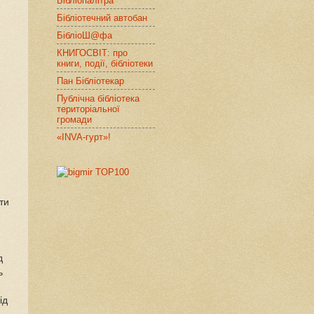
Бібліопалітра
Бібліотечний автобан
БібліоШ@фа
КНИГОСВІТ: про
книги, події, бібліотеки
Пан Бібліотекар
Публічна бібліотека
територіальної
громади
«INVA-гурт»!
ти
д
ь
ід