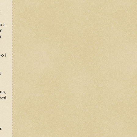
е
о з
 б
й
ю і
б
на,
ості
го