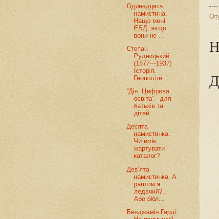
Одинадцята
намистина.
Оп
Нащо мені
ЕБД, якщо
вони не ...
Н
Степан
Рудницький
(1877—1937)
Історія.
Д
Геополіти...
“Дія. Цифрова
освіта” - для
батьків та
дітей
Десята
намистинка.
Чи вміє
жартувати
каталог?
Дев’ята
намистинка. А
раптом я
ледачий?..
Або бібл...
Бенджамін Гарді.