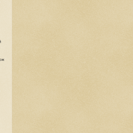
й
кож