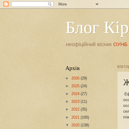
Блог Кі
неофіційний вісник
ОУНБ і
Архів
вівто
►
2026
(29)
Ж
►
2025
(24)
►
2024
(27)
Еф
ос
►
2023
(11)
ос
►
2022
(35)
скл
пі
►
2021
(100)
▼
2020
(138)