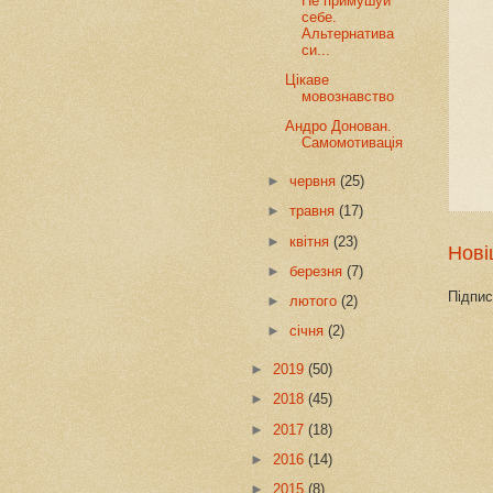
Не примушуй
себе.
Альтернатива
си...
Цікаве
мовознавство
Андро Донован.
Самомотивація
►
червня
(25)
►
травня
(17)
►
квітня
(23)
Нові
►
березня
(7)
Підпис
►
лютого
(2)
►
січня
(2)
►
2019
(50)
►
2018
(45)
►
2017
(18)
►
2016
(14)
►
2015
(8)