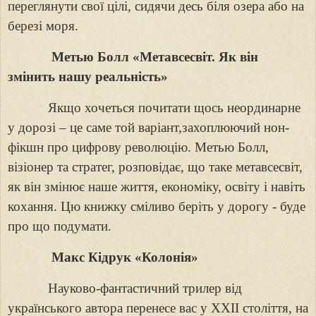
переглянути свої цілі, сидячи десь біля озера або на
березі моря.
Метью Болл «Метавсесвіт. Як він
змінить нашу реальність»
Якщо хочеться почитати щось неординарне
у дорозі – це саме той варіант,захоплюючий нон-
фікшн про цифрову революцію. Метью Болл,
візіонер та стратег, розповідає, що таке метавсесвіт,
як він змінює наше життя, економіку, освіту і навіть
кохання. Цю книжку сміливо беріть у дорогу
-
буде
про що подумати.
Макс Кідрук «Колонія»
Науково-фантастичний трилер від
українського автора перенесе вас у XXII століття, на