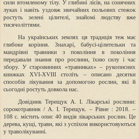
сили втомленому тілу. У глибині лісів, на сонячних
луках і навіть уздовж
звичайних польових стежок
ростуть зелені цілителі, знайомі людству вже
тисячоліттями.
На українських землях ця традиція теж має
глибоке коріння. Знахарі,
бабусі-цілительки та
мандрівні травники з покоління в покоління
передавали
знання про рослини, їхню силу і час
збору. У старовинних «травниках» –
рукописних
книжках XVI-XVIII століть – описано дес
ятки
способів лікування
за допомогою рослин, які й
сьогодні ростуть довкола нас.
Довідник Терещук
А. І. Лікарські рослини:
сорокотравник / А. І. Терещук. – Рівне : 2018. –
108
с. містить опис 40 видів лікарських рослин. Це
дерева, кущі, трави, які з
успіхом використовуються
у траволікуванні.