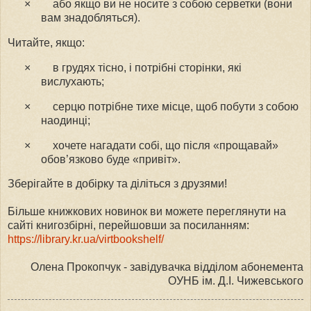
×
або якщо ви не носите з собою серветки (вони
вам знадобляться).
Читайте, якщо:
×
в грудях тісно, і потрібні сторінки, які
вислухають;
×
серцю потрібне тихе місце, щоб побути з собою
наодинці;
×
хочете нагадати собі, що після «прощавай»
обов’язково буде «привіт».
Зберігайте в добірку та діліться з друзями!
Б
ільше книжкових новинок ви можете переглянути на
сайті книгозбірні, перейшовши за посиланням:
https://library.kr.ua/virtbookshelf/
Олена Прокопчук - завідувачка відділом абонемента
ОУНБ ім. Д.І. Чижевського