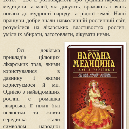
медицини та магії, які дивують, вражають і вчать
поваги до мудрості
народу та рідної землі. Наші
пращури добре знали навколишній рослинний світ,
розумілися на лікарських властивостях рослин,
уміли їх збирати, заготовляти,
лікувати ними.
Ось декілька
прикладів цілющих
лікарських трав, якими
користувалися в
давнину і якими
користуємося й ми.
Однією з найвідоміших
рослин є ромашка
лікарська. Її ніжні білі
пелюстки та жовта
серединка стали
символом народної