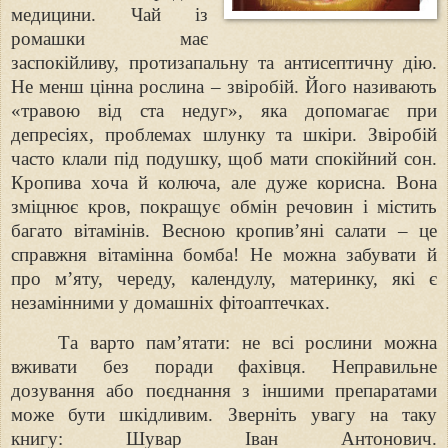
медицини. Чай із
ромашки має
заспокійливу, протизапальну та антисептичну
дію.
Не менш цінна рослина – звіробій. Його називають
«травою від ста недуг»,
яка допомагає при
депресіях, проблемах шлунку та шкіри. Звіробій
часто клали
під подушку, щоб мати спокійний сон.
Кропива хоча й колюча, але дуже
корисна. Вона
зміцнює кров, покращує обмін речовин і містить
багато
вітамінів. Весною кропив’яні салати – це
справжня вітамінна бомба! Не можна
забувати й
про м’яту, череду, календулу, материнку, які є
незамінними у
домашніх фітоаптечках.
Та варто пам’ятати: не всі рослини можна
вживати без поради фахівця.
Неправильне
дозування або поєднання з іншими препаратами
може бути
шкідливим. Зверніть увагу на таку
книгу: Шувар Іван Антонович.