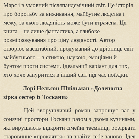
Марс і в умовний післяпандемічний світ. Це історія
про боротьбу за виживання, майбутнє людства і
межу, за якою людяність може бути втрачена. Ця
книга – не лише фантастика, а глибоке
розмірковування про ціну людяності. Автор
створює масштабний, продуманий до дрібниць світ
майбутнього – з етикою, наукою, емоціями й
бунтом проти системи. Ідеальний варіант для тих,
хто хоче зануритися в інший світ під час поїздки.
Лорі Нельсон Шпільман «Доленосна
зірка сестер із Тоскани»
Цей зворушливий роман запрошує вас у
сонячні простори Тоскани разом з двома кузинами,
які вирушають відкрити сімейні таємниці, розірвати
старовинне «прокляття» та знайти себе заново. Ідея