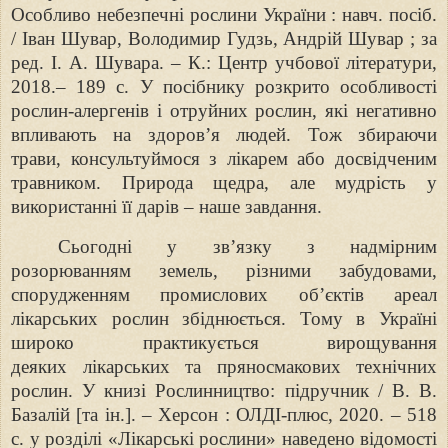
Особливо
небезпечні рослини України : навч. посіб.
/ Іван Шувар, Володимир Гудзь,
Андрій Шувар ; за
ред. І. А. Шувара. – К.: Центр учбової літератури,
2018.
– 189 с. У посібнику розкрито особливості
рослин-алергенів і отруйних рослин,
які негативно
впливають на здоров’я людей. Тож збираючи
трави,
консультуймося з лікарем або досвідченим
травником. Природа щедра, але
мудрість у
використанні її дарів – наше завдання.
Сьогодні у зв’язку з надмірним
розорюванням земель, різними
забудовами,
спорудженням промислових об’єктів ареал
лікарських рослин
збіднюється. Тому в Україні
широко практикується вирощування
деяких
лікарських та пряносмакових технічних
рослин. У книзі Рослинництво:
підручник / В. В.
Базалій [та ін.]. – Херсон : ОЛДІ-плюс, 2020. – 518
с. у
розділі «Лікарські рослини» наведено відомості