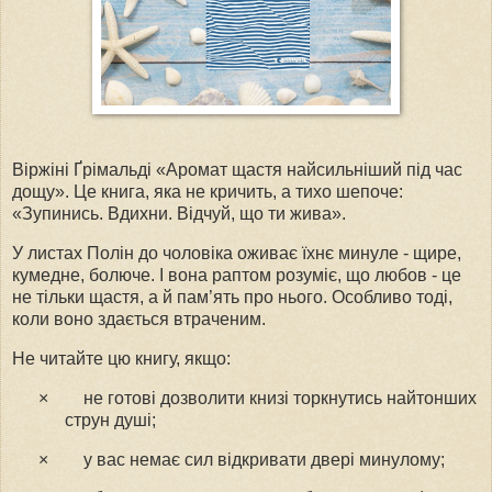
Віржіні Ґрімальді «Аромат щастя найсильніший під час
дощу». Це книга, яка не кричить, а тихо шепоче:
«Зупинись. Вдихни. Відчуй, що ти жива».
У листах Полін до чоловіка оживає їхнє минуле - щире,
кумедне, болюче. І вона раптом розуміє, що любов - це
не тільки щастя, а й пам’ять про нього. Особливо тоді,
коли воно здається втраченим.
Не читайте цю книгу, якщо:
×
не готові дозволити книзі торкнутись найтонших
струн душі;
×
у вас немає сил відкривати двері минулому;