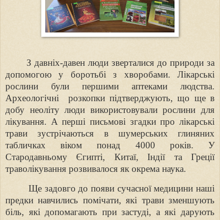
З давніх-давен люди зверталися до природи за
допомогою у боротьбі з
хворобами. Лікарські
рослини були першими аптеками людства.
Археологічні
розкопки підтверджують, що ще в
добу неоліту люди використовували рослини
для
лікування. А перші письмові згадки про лікарські
трави зустрічаються в
шумерських глиняних
табличках віком понад 4000 років. У
Стародавньому
Єгипті, Китаї, Індії та Греції
траволікування розвивалося як окрема наука.
Ще задовго до появи сучасної медицини наші
предки навчились
помічати, які трави зменшують
біль, які допомагають при застуді, а які дарують