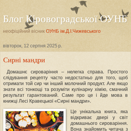
Блог Кіровоградської ОУНБ
неофіційний вісник
ОУНБ ім.Д.І.Чижевського
вівторок, 12 серпня 2025 р.
Сирні мандри
Домашнє сироваріння – нелегка справа. Простого
слідування рецепту часто недостатньо для того, щоб
отримати той сир чи інший молочний продукт. Але якщо
знати всі тонкощі та розуміти кулінарну хімію, смачний
результат гарантований. Саме про це і йде мова в
книжці Лесі Кравецької «Сирні мандри».
Це унікальна книга, яка
відкриває двері у світ
домашнього сироваріння.
Вона знайомить читача з