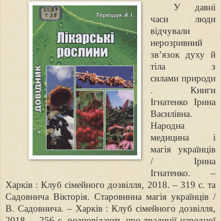
У давні
часи люди
відчували
нерозривний
зв’язок духу й
тіла з
силами
природи
. Книги
Ігнатенко Ірина
Василівна.
Народна
медицина і
магія
українців
/ Ірина
Ігнатенко. –
Харків : Клуб сімейного дозвілля, 2018. –
319 с. та
Садовнича Вікторія. Старовинна магія українців /
В. Садовнича. –
Харків : Клуб сімейного дозвілля,
2018. – 256 с. розповідають про традиції
народної