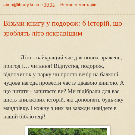
abon@library.kr.ua
о
10:14
Немає коментарів:
Візьми книгу у подорож: 6 історій, що
зроблять літо яскравішим
Літо
-
найкращий час для нових вражень,
пригод і… читання! Відпустка, подорож,
відпочинок у парку чи просто вечір на балконі
-
чудова нагода провести час із цікавою книгою. А
що читати
-
запитаєте ви? Ми підібрали для вас
шість книжкових історій, які доповнять будь-яку
мандрівку. І кожну з них ви завжди знайдете в
нашій бібліотеці!