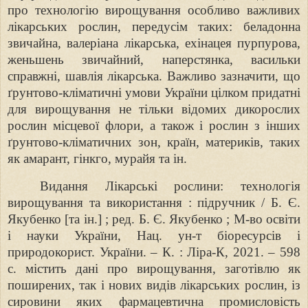
про технологію вирощування
особливо важливих
лікарських рослин, передусім таких: беладонна
звичайна,
валеріана лікарська, ехінацея пурпурова,
женьшень звичайний, наперстянка,
васильки
справжні, шавлія лікарська. Важливо зазначити, що
ґрунтово-
кліматичні умови України цілком придатні
для вирощування не тільки відомих
дикорослих
рослин місцевої флори, а також і рослин з інших
ґрунтово-кліматичних зон, країн, материків, таких
як амарант, гінкго, мурайя та ін.
Видання Лікарські рослини: технологія
вирощування та
використання : підручник / Б. Є.
Якубенко [та ін.] ; ред. Б. Є. Якубенко ;
М-во освіти
і науки України, Нац. ун-т біоресурсів і
природокорист.
України. – К. : Ліра-К, 2021. – 598
с. містить дані про вирощування, заготівлю як
поширених, так і нових видів лікарських рослин, із
сировини яких фармацевтична промисловість