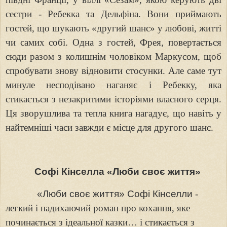
сестри - Ребекка та Дельфіна. Вони приймають
гостей, що шукають «другий шанс» у любові, житті
чи самих собі. Одна з гостей, Фрея, повертається
сюди разом з колишнім чоловіком Маркусом, щоб
спробувати знову відновити стосунки. Але саме тут
минуле несподівано наганяє і Ребекку, яка
стикається з незакритими історіями власного серця.
Ця зворушлива та тепла книга нагадує, що навіть у
найтемніші часи завжди є місце для другого шанс.
Софі Кінселла «Люби своє життя»
«Люби своє життя» Софі Кінселли
-
легкий і надихаючий роман про кохання, яке
починається з ідеальної казки… і стикається з