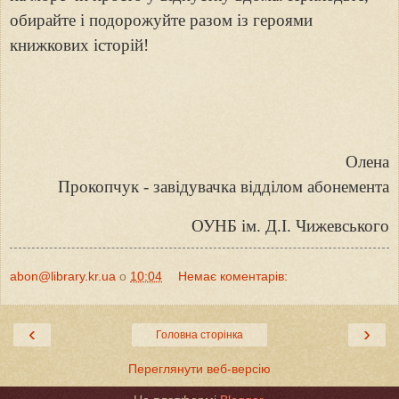
обирайте і подорожуйте разом із героями
книжкових історій!
Олена
Прокопчук - завідувачка відділом абонемента
ОУНБ ім. Д.І. Чижевського
abon@library.kr.ua
о
10:04
Немає коментарів:
‹
›
Головна сторінка
Переглянути веб-версію