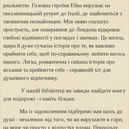
реальністю. Головна героїня Ейва вирушає на
письменницький ретрит до Італії, де знайомиться з
таємничим незнайомцем. Між ними спалахує
пристрасть, але повернення до Лондона відкриває
глибокі відмінності у поглядах і звичках. Це весела,
щира й дуже сучасна історія про те, як важливо
прийняти себе, щоб по-справжньому любити когось
іншого. Легка, романтична і смішна історія про
кохання та прийняття себе
-
справжній хіт для
душевного відпочинку.
У нашій бібліотеці ви завжди знайдете книгу
для подорожі
-
і навіть більше.
Ми із задоволенням підберемо вам щось до
душі
-
незалежно від того, чи ви вирушаєте в гори,
на море чи просто у відпустку вдома. Приходьте,