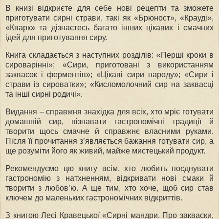
В книзі відкриєте для себе нові рецепти та зможете
приготувати сирні страви, такі як «Брюност», «Крауді»,
«Кварк» та дізнаєтесь багато інших цікавих і смачних
ідей для приготування сиру.
Книга складається з наступних розділів: «Перші кроки в
сироварінні»; «Сири, приготовані з використанням
заквасок і ферментів»; «Цікаві сири народу»; «Сири і
страви із сироватки»; «Кисломолочний сир на заквасці
та інші сирні родичі».
Видання – справжня знахідка для всіх, хто мріє готувати
домашній сир, пізнавати гастрономічні традиції й
творити щось смачне й справжнє власними руками.
Після її прочитання з’являється бажання готувати сир, а
ще розуміти його як живий, майже мистецький продукт.
Рекомендуємо цю книгу всім, хто любить поєднувати
гастрономію з натхненням, відкривати нові смаки й
творити з любов’ю. А ще тим, хто хоче, щоб сир став
ключем до маленьких гастрономічних відкриттів.
З книгою Лесі Кравецької «Сирні мандри. Про закваски,