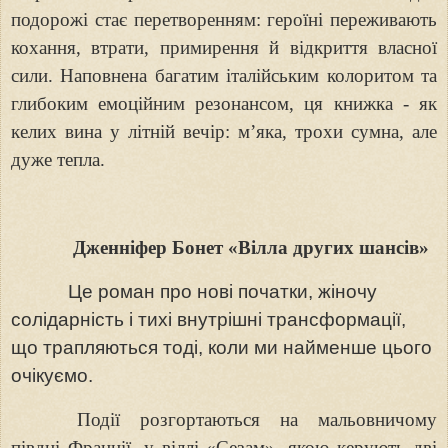
подорожі стає перетворенням: героїні переживають
кохання, втрати, примирення й відкриття власної
сили. Наповнена багатим італійським колоритом та
глибоким емоційним резонансом, ця книжка - як
келих вина у літній вечір: м’яка, трохи сумна, але
дуже тепла.
Дженніфер Бонет «Вілла других шансів»
Це роман про нові початки, жіночу
солідарність і тихі внутрішні трансформації,
що трапляються тоді, коли ми найменше цього
очікуємо.
Події розгортаються на мальовничому
півдні Франції, у віллі «Сезам», якою керують дві