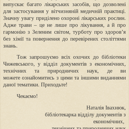
випускає багато лікарських засобів, що дозволені
для застосування у вітчизняній медичній практиці.
Значну увагу
приділено охороні лікарських рослин.
Адже трави – це не лише про лікування,
а й про
гармонію з Зеленим світом, турботу про здоров’я
без хімії та
повернення до перевірених століттями
знань.
Тож запрошуємо всіх охочих до бібліотеки
Чижевського, у відділ
документів з економічних,
технічних та природничих наук, де ви
можете
ознайомитись з цими та іншими виданнями
даної тематики. Приходьте!
Чекаємо!
Наталія Івахнюк,
бібліотекарка відділу документів з
економічних,
технічних та природничих наук