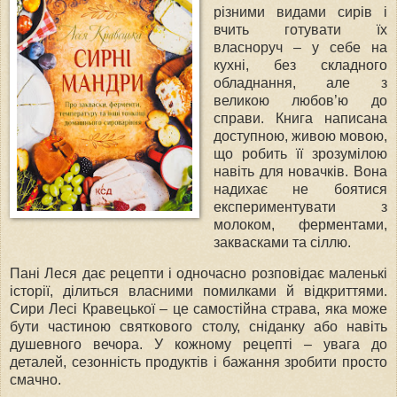
різними видами сирів і
вчить готувати їх
власноруч – у себе на
кухні, без складного
обладнання, але з
великою любов’ю до
справи. Книга написана
доступною, живою мовою,
що робить її зрозумілою
навіть для новачків. Вона
надихає не боятися
експериментувати з
молоком, ферментами,
заквасками та сіллю.
Пані Леся дає рецепти і одночасно розповідає маленькі
історії, ділиться власними помилками й відкриттями.
Сири Лесі Кравецької – це самостійна страва, яка може
бути частиною святкового столу, сніданку або навіть
душевного вечора. У кожному рецепті – увага до
деталей, сезонність продуктів і бажання зробити просто
смачно.