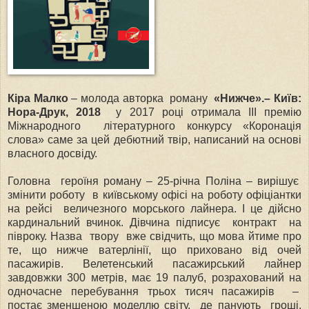
Кіра Малко
– молода авторка роману
«Нижче».– Київ:
Нора-Друк, 2018
у 2017 році отримала ІІІ премію
Міжнародного літературного конкурсу «Коронація
слова» саме за цей дебютний твір, написаний на основі
власного досвіду.
Головна героїня роману – 25-річна Поліна – вирішує
змінити роботу в київському офісі на роботу офіціантки
на рейсі величезного морського лайнера. І це дійсно
кардинальний вчинок. Дівчина підписує контракт на
півроку. Назва твору вже свідчить, що мова йтиме про
те, що нижче ватерлінії, що приховано від очей
пасажирів. Велетенський пасажирський лайнер
завдовжки 300 метрів, має 19 палуб, розрахований на
одночасне перебування трьох тисяч пасажирів –
постає зменшеною моделлю світу, де панують гроші,