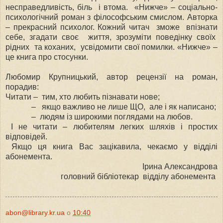
несправедливість, біль і втома. «Нижче» – соціально-
психологічний роман з філософським смислом. Авторка
– прекрасний психолог. Кожний читач зможе впізнати
себе, згадати своє життя, зрозуміти поведінку своїх
рідних та коханих, усвідомити свої помилки. «Нижче» –
це книга про стосунки.
Любомир Крупницький, автор рецензії на роман,
порадив:
Читати – тим, хто любить пізнавати нове;
– якщо важливо не лише ЩО, але і як написано;
– людям із широкими поглядами на любов.
І не читати – любителям легких шляхів і простих
відповідей.
Якщо ця книга Вас зацікавила, чекаємо у відділі
абонемента.
Ірина Александрова
головний бібліотекар відділу абонемента
abon@library.kr.ua
о
10:40