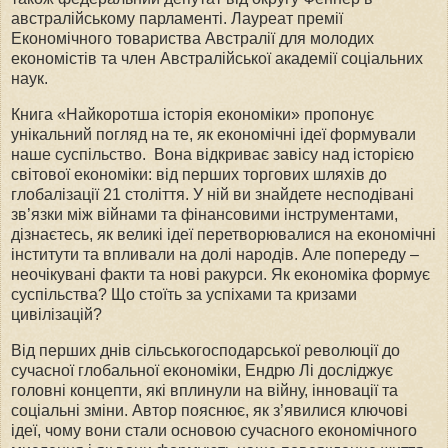
австралійському парламенті. Лауреат премії
Економічного товариства Австралії для молодих
економістів та член Австралійської академії соціальних
наук.
Книга «Найкоротша історія економіки» пропонує
унікальний погляд на те, як економічні ідеї формували
наше суспільство. Вона відкриває завісу над історією
світової економіки: від перших торгових шляхів до
глобалізації 21 століття. У ній ви знайдете несподівані
зв’язки між війнами та фінансовими інструментами,
дізнаєтесь, як великі ідеї перетворювалися на економічні
інститути та впливали на долі народів. Але попереду –
неочікувані факти та нові ракурси. Як економіка формує
суспільства? Що стоїть за успіхами та кризами
цивілізацій?
Від перших днів сільськогосподарської революції до
сучасної глобальної економіки, Ендрю Лі досліджує
головні концепти, які вплинули на війну, інновації та
соціальні зміни. Автор пояснює, як з’явилися ключові
ідеї, чому вони стали основою сучасного економічного