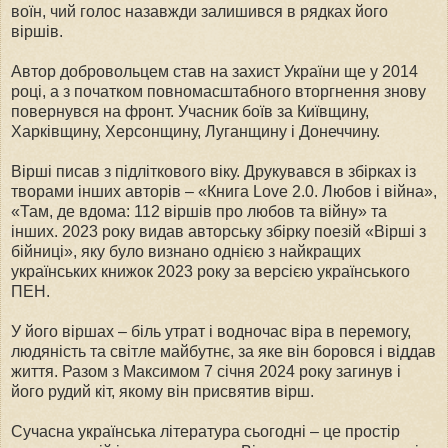
воїн, чий голос назавжди залишився в рядках його
віршів.
Автор добровольцем став на захист України ще у 2014
році, а з початком повномасштабного вторгнення знову
повернувся на фронт. Учасник боїв за Київщину,
Харківщину, Херсонщину, Луганщину і Донеччину.
Вірші писав з підліткового віку. Друкувався в збірках із
творами інших авторів – «Книга Love 2.0. Любов і війна»,
«Там, де вдома: 112 віршів про любов та війну» та
інших. 2023 року видав авторську збірку поезій «Вірші з
бійниці», яку було визнано однією з найкращих
українських книжок 2023 року за версією українського
ПЕН.
У його віршах – біль утрат і водночас віра в перемогу,
людяність та світле майбутнє, за яке він боровся і віддав
життя. Разом з Максимом 7 січня 2024 року загинув і
його рудий кіт, якому він присвятив вірш.
Сучасна українська література сьогодні – це простір