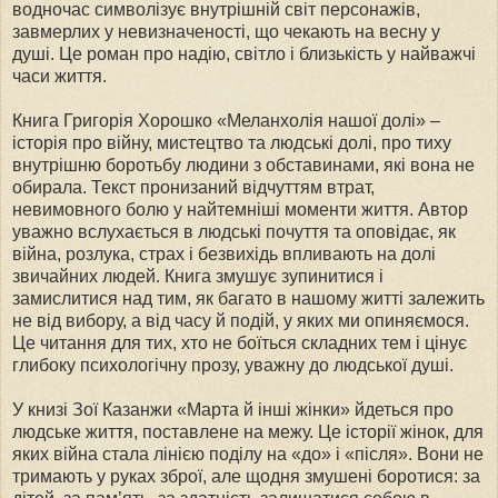
водночас символізує внутрішній світ персонажів,
завмерлих у невизначеності, що чекають на весну у
душі. Це роман про надію, світло і близькість у найважчі
часи життя.
Книга Григорія Хорошко «Меланхолія нашої долі» –
історія про війну, мистецтво та людські долі, про тиху
внутрішню боротьбу людини з обставинами, які вона не
обирала. Текст пронизаний відчуттям втрат,
невимовного болю у найтемніші моменти життя. Автор
уважно вслухається в людські почуття та оповідає, як
війна, розлука, страх і безвихідь впливають на долі
звичайних людей. Книга змушує зупинитися і
замислитися над тим, як багато в нашому житті залежить
не від вибору, а від часу й подій, у яких ми опиняємося.
Це читання для тих, хто не боїться складних тем і цінує
глибоку психологічну прозу, уважну до людської душі.
У книзі Зої Казанжи «Марта й інші жінки» йдеться про
людське життя, поставлене на межу. Це історії жінок, для
яких війна стала лінією поділу на «до» і «після». Вони не
тримають у руках зброї, але щодня змушені боротися: за