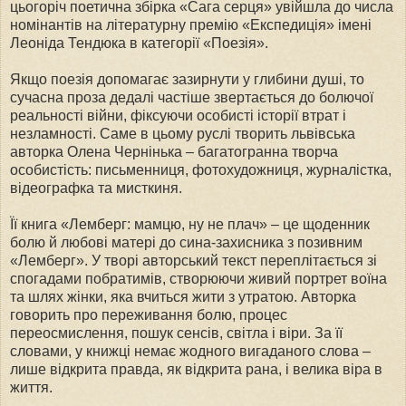
цьогоріч поетична збірка «Сага серця» увійшла до числа
номінантів на літературну премію «Експедиція» імені
Леоніда Тендюка в категорії «Поезія».
Якщо поезія допомагає зазирнути у глибини душі, то
сучасна проза дедалі частіше звертається до болючої
реальності війни, фіксуючи особисті історії втрат і
незламності. Саме в цьому руслі творить львівська
авторка Олена Чернінька – багатогранна творча
особистість: письменниця, фотохудожниця, журналістка,
відеографка та мисткиня.
Її книга «Лемберг: мамцю, ну не плач» – це щоденник
болю й любові матері до сина-захисника з позивним
«Лемберг». У творі авторський текст переплітається зі
спогадами побратимів, створюючи живий портрет воїна
та шлях жінки, яка вчиться жити з утратою. Авторка
говорить про переживання болю, процес
переосмислення, пошук сенсів, світла і віри. За її
словами, у книжці немає жодного вигаданого слова –
лише відкрита правда, як відкрита рана, і велика віра в
життя.