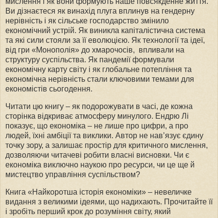
мислення і як вони формують наше повсякденне життя.
Ви дізнаєтеся як винахід плуга вплинув на гендерну
нерівність і як сільське господарство змінило
економічний устрій. Як виникла капіталістична система
та які сили стояли за її еволюцією. Як технології та ідеї,
від гри «Монополія» до хмарочосів, впливали на
структуру суспільства. Як пандемії формували
економічну карту світу і як глобальне потепління та
економічна нерівність стали ключовими темами для
економістів сьогодення.
Читати цю книгу – як подорожувати в часі, де кожна
сторінка відкриває атмосферу минулого. Ендрю Лі
показує, що економіка – не лише про цифри, а про
людей, їхні амбіції та виклики. Автор не нав’язує єдину
точку зору, а залишає простір для критичного мислення,
дозволяючи читачеві робити власні висновки. Чи є
економіка виключно наукою про ресурси, чи це ще й
мистецтво управління суспільством?
Книга «Найкоротша історія економіки» – невеличке
видання з великими ідеями, що надихають. Прочитайте її
і зробіть перший крок до розуміння світу, який