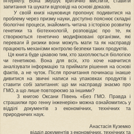
інтернету. Вона змушує критично мислити, ставити
запитання та шукати відповіді на основі доказів.
У своїй книзі науковиця пропонує подивитися на
проблему через призму науки, доступно пояснює складні
біологічні процеси, знайомить читача з історією розвитку
генетики та біотехнологій, розповідає про те, як
створюються генетично модифіковані організми, які
переваги й ризики вони можуть мати та як насправді
працюють механізми контролю безпеки таких продуктів.
Ця книга буде цікавою тим, хто захоплюється біологією
чи генетикою. Вона для всіх, хто хоче навчитися
аналізувати інформацію та приймати рішення на основі
фактів, а не чуток. Після прочитання починаєш інакше
дивитися на звичні написи на упаковках продуктів і
ставити собі запитання: що ми насправді знаємо про
ГМО, а що лише повторюємо за іншими?
З книгою Оксани Півень «Без ГМО. Правда і
страшилки про генну інженерію» можна ознайомитись у
відділі документів з економічних, технічних та
природничих наук.
Анастасія Куземко
відділ документів з економічних, технічних та