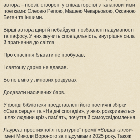
автора – поезії, створені у співавторстві з талановитими
поетками: Олесею Репою, Машею Чекарьовою, Оксаною
Беген та іншими.
Вірші автора щирі й небайдужі, позбавлені надуманості
та пафосу. У них звучить сповідальність, внутрішня сила
й прагнення до світла:
Про спасіння благати не пробував,
І святошу дарма не вдавав.
Бо не вмію у липових роздумах
Додавати насичених барв.
У фонді бібліотеки представлені його поетичні збірки
«Сага серця» та «На дні спогадів», у яких розкривається
шлях людини крізь пам’ять, почуття й самоусвідомлення.
Лауреат престижної літературної премії «Євшан-зілля»
імені Миколи Вороного за підсумками 2025 року. Також