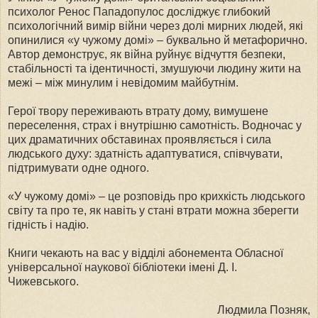
психолог Ренос Пападопулос досліджує глибокий
психологічний вимір війни через долі мирних людей, які
опинилися «у чужому домі» – буквально й метафорично.
Автор демонструє, як війна руйнує відчуття безпеки,
стабільності та ідентичності, змушуючи людину жити на
межі – між минулим і невідомим майбутнім.
Герої твору переживають втрату дому, вимушене
переселення, страх і внутрішню самотність. Водночас у
цих драматичних обставинах проявляється і сила
людського духу: здатність адаптуватися, співчувати,
підтримувати одне одного.
«У чужому домі» – це розповідь про крихкість людського
світу та про те, як навіть у стані втрати можна зберегти
гідність і надію.
Книги чекають на вас у відділі абонемента Обласної
універсальної наукової бібліотеки імені Д. І.
Чижевського.
Людмила Позняк,