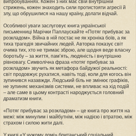
випробуваннях. Кожен з них має свій внутрішній
стрижень, кожен знаходить сили протистояти агресії й
злу, що обрушилися на нашу країну, долати відчай.
Особливої уваги заслуговує книга української
письменниці Марічки Паплаускайте «Потяг прибуває за
розкладом». Війна в ній постає не як хроніка боїв, а як
тиха трагедія звичайних людей. Авторка показує світ
очима тих, хто не тримає зброю, але щодня веде власну
боротьбу – за життя, пам’ять, людяність і внутрішню
рівновагу. Символічна фраза «потяг прибуває за
розкладом» звучить як метафора байдужої реальності:
світ продовжує рухатися, навіть тоді, коли для когось він
зупинився назавжди. Людський біль не змінює графіків,
не зупиняє механізмів системи, не впливає на хід подій
– але саме в цьому контрасті народжується головний
драматизм книги.
«Потяг прибуває за розкладом» – це книга про життя на
межі: між минулим і майбутнім, між надією і втратою, між
страхом і силою жити далі.
У книзі «У чужому домі» британський соціальний