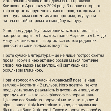
Його роман «Маяк» став одним із топ-продажів
Книжкового Арсеналу у 2024 році. З перших сторінок
твір огортає напруженою атмосферою, загадками та
неочікуваними сюжетними поворотами, змушуючи
читача постійно тримати емоційну напругу.
У творчому доробку письменника також є тепліші за
настроєм твори – «Твоє, моє і наше Різдво» та «Там, де
живуть книги», де він звертається до тем родинних
цінностей і сили людських почуттів.
Проте сучасна література – це не лише гостросюжетна
проза. Поруч із нею активно розвивається поетичне
слово, яке відкриває внутрішній світ людини з
особливою глибиною.
Новим голосом у сучасній українській поезії є наш
земляк – Костянтин Ватульов. Його поетичні тексти
поєднують земну реальність із духовними пошуками,
правду життя – з тонкою філософією переживань.
Цікавою особливістю творчості митця є те, що деякі
вірші написані від імені жінки, що додає рядкам ще
більше глибини й ніжності. Також у творчому доробку