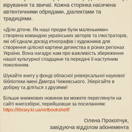
вірування та звичаї. Кожна сторінка насичена
автентичними обрядами, діалектами та
традиціями.
«Діло діточе. Як наші предки були маленькими»
створена командою українських авторів та ілюстраторів,
які об’єднали досвід етнографів і художників для
створення цілісної картини дитинства в різних регіонах
України. Вона нагадує нам про важливість збереження
нашої культурної спадщини та передачі її наступним
поколінням.
Шукайте книгу у фонді обласної універсальної наукової
бібліотеки імені Дмитра Чижевського. Зберігайте в
добірку та діліться з друзями!
Більше книжкових новинок ви можете переглянути на
сайті книгозбірні, перейшовши за посиланням:
https://library.kr.ua/virtbookshelf/
Олена Прокопчук,
завідуюча відділом абонемента