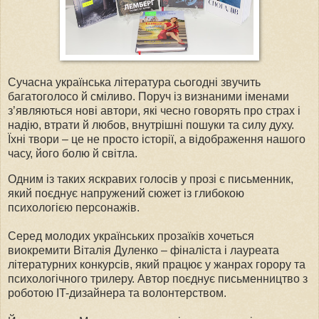
Сучасна українська література сьогодні звучить
багатоголосо й сміливо. Поруч із визнаними іменами
з’являються нові автори, які чесно говорять про страх і
надію, втрати й любов, внутрішні пошуки та силу духу.
Їхні твори – це не просто історії, а відображення нашого
часу, його болю й світла.
Одним із таких яскравих голосів у прозі є письменник,
який поєднує напружений сюжет із глибокою
психологією персонажів.
Серед молодих українських прозаїків хочеться
виокремити Віталія Дуленко – фіналіста і лауреата
літературних конкурсів, який працює у жанрах горору та
психологічного трилеру. Автор поєднує письменництво з
роботою IT-дизайнера та волонтерством.