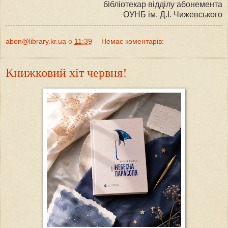
бібліотекар відділу абонемента
ОУНБ ім. Д.І. Чижевського
abon@library.kr.ua
о
11:39
Немає коментарів:
Книжковий хіт червня!