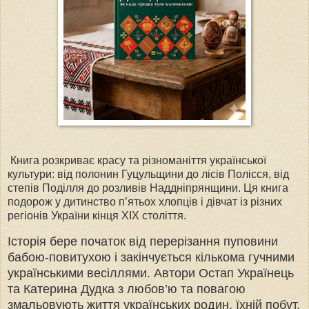
Книга розкриває красу та різноманіття української
культури: від полонин Гуцульщини до лісів Полісся, від
степів Поділля до розливів Наддніпрянщини. Ця книга
подорож у дитинство п’ятьох хлопців і дівчат із різних
регіонів України кінця ХІХ століття.
Історія бере початок від перерізання пуповини
бабою-повитухою і закінчується кількома гучними
українськими весіллями. Автори Остап Українець
та Катерина Дудка з любов’ю та повагою
змальовують життя українських родин, їхній побут,