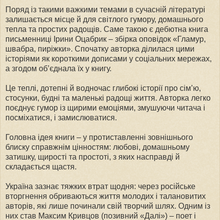
Поряд із такими важкими темами в сучасній літературі
залишається місце й для світлого гумору, домашнього
тепла та простих радощів. Саме такою є дебютна книга
письменниці Ірини Оцабрик – збірка оповідок «Гламур,
швабра, пиріжки». Спочатку авторка ділилася цими
історіями як короткими дописами у соціальних мережах,
а згодом об’єднала їх у книгу.
Це теплі, дотепні й водночас глибокі історії про сім’ю,
стосунки, будні та маленькі радощі життя. Авторка легко
поєднує гумор із щирими емоціями, змушуючи читача і
посміхатися, і замислюватися.
Головна ідея книги – у протиставленні зовнішнього
блиску справжнім цінностям: любові, домашньому
затишку, щирості та простоті, з яких насправді й
складається щастя.
Україна зазнає тяжких втрат щодня: через російське
вторгнення обриваються життя молодих і талановитих
авторів, які лише починали свій творчий шлях. Одним із
них став Максим Кривцов (позивний «Далі») – поет і