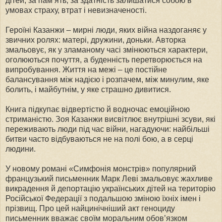
дітей, за пам’ять, за здатність залишатися собою в
умовах страху, втрат і невизначеності.
Героїні Казанжи – мирні люди, яких війна наздоганяє у
звичних ролях: матері, дружини, доньки. Авторка
змальовує, як у зламаному часі змінюються характери,
оголюються почуття, а буденність перетворюється на
випробування. Життя на межі – це постійне
балансування між надією і розпачем, між минулим, яке
болить, і майбутнім, у яке страшно дивитися.
Книга підкупає відвертістю й водночас емоційною
стриманістю. Зоя Казанжи висвітлює внутрішні зсуви, які
переживають люди під час війни, нагадуючи: найбільші
битви часто відбуваються не на полі бою, а в серці
людини.
У новому романі «Симфонія монстрів» популярний
французький письменник Марк Леві змальовує жахливе
викрадення й депортацію українських дітей на територію
Російської Федерації з подальшою зміною їхніх імен і
прізвищ. Про цей найцинічніший акт геноциду
письменник вважає своїм моральним обов’язком