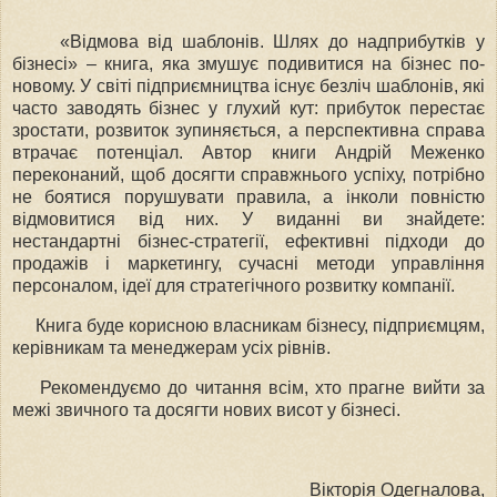
«Відмова від шаблонів. Шлях до надприбутків у
бізнесі» – книга, яка змушує подивитися на бізнес по-
новому. У світі підприємництва існує безліч шаблонів, які
часто заводять бізнес у глухий кут: прибуток перестає
зростати, розвиток зупиняється, а перспективна справа
втрачає потенціал. Автор книги Андрій Меженко
переконаний, щоб досягти справжнього успіху, потрібно
не боятися порушувати правила, а інколи повністю
відмовитися від них. У виданні ви знайдете:
нестандартні бізнес-стратегії, ефективні підходи до
продажів і маркетингу, сучасні методи управління
персоналом, ідеї для стратегічного розвитку компанії.
Книга буде корисною власникам бізнесу, підприємцям,
керівникам та менеджерам усіх рівнів.
Рекомендуємо до читання всім, хто прагне вийти за
межі звичного та досягти нових висот у бізнесі.
Вікторія Одегналова,