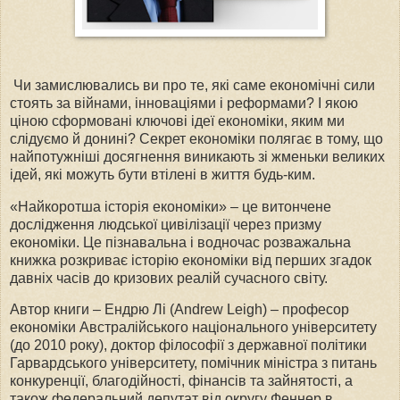
Чи замислювались ви про те, які саме економічні сили
стоять за війнами, інноваціями і реформами? І якою
ціною сформовані ключові ідеї економіки, яким ми
слідуємо й донині? Секрет економіки полягає в тому, що
найпотужніші досягнення виникають зі жменьки великих
ідей, які можуть бути втілені в життя будь-ким.
«Найкоротша історія економіки» – це витончене
дослідження людської цивілізації через призму
економіки. Це пізнавальна і водночас розважальна
книжка розкриває історію економіки від перших згадок
давніх часів до кризових реалій сучасного світу.
Автор книги – Ендрю Лі (Andrew Leigh) – професор
економіки Австралійського національного університету
(до 2010 року), доктор філософії з державної політики
Гарвардського університету, помічник міністра з питань
конкуренції, благодійності, фінансів та зайнятості, а
також федеральний депутат від округу Феннер в