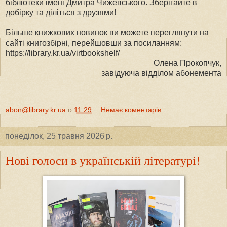
бібліотеки імені Дмитра Чижевського. Зберігайте в
добірку та діліться з друзями!
Більше книжкових новинок ви можете переглянути на
сайті книгозбірні, перейшовши за посиланням:
https://library.kr.ua/virtbookshelf/
Олена Прокопчук,
завідуюча відділом абонемента
abon@library.kr.ua
о
11:29
Немає коментарів:
понеділок, 25 травня 2026 р.
Нові голоси в українській літературі!