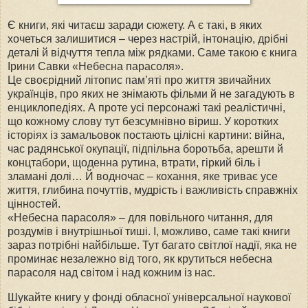
Є книги, які читаєш заради сюжету. А є такі, в яких
хочеться залишитися – через настрій, інтонацію, дрібні
деталі й відчуття тепла між рядками. Саме такою є книга
Ірини Савки «Небесна парасоля».
Це своєрідний літопис пам’яті про життя звичайних
українців, про яких не знімають фільми й не загадують в
енциклопедіях. А проте усі персонажі такі реалістичні,
що кожному слову тут безсумнівно віриш. У коротких
історіях із замальовок постають цілісні картини: війна,
час радянської окупації, підпільна боротьба, арешти й
концтабори, щоденна рутина, втрати, гіркий біль і
зламані долі… Й водночас – кохання, яке триває усе
життя, глибина почуттів, мудрість і важливість справжніх
цінностей.
«Небесна парасоля» – для повільного читання, для
роздумів і внутрішньої тиші. І, можливо, саме такі книги
зараз потрібні найбільше. Тут багато світлої надії, яка не
проминає незалежно від того, як крутиться небесна
парасоля над світом і над кожним із нас.
Шукайте книгу у фонді обласної універсальної наукової