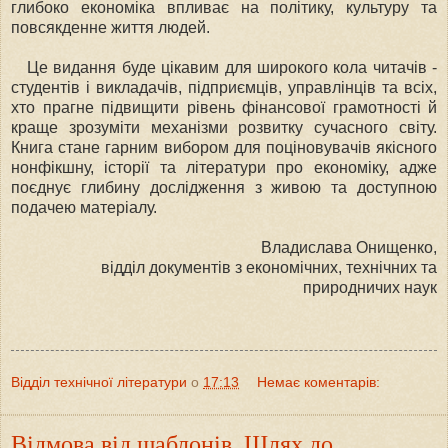
глибоко економіка впливає на політику, культуру та
повсякденне життя людей.
Це видання буде цікавим для широкого кола читачів -
студентів і викладачів, підприємців, управлінців та всіх,
хто прагне підвищити рівень фінансової грамотності й
краще зрозуміти механізми розвитку сучасного світу.
Книга стане гарним вибором для поціновувачів якісного
нонфікшну, історії та літератури про економіку, адже
поєднує глибину дослідження з живою та доступною
подачею матеріалу.
Владислава Онищенко,
відділ документів з економічних, технічних та
природничих наук
Відділ технічної літератури
о
17:13
Немає коментарів:
Відмова від шаблонів. Шлях до