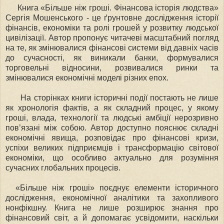
Книга «Більше ніж гроші. Фінансова історія людства»
Сергія Мошенського - це ґрунтовне дослідження історії
фінансів, економіки та ролі грошей у розвитку людської
цивілізації. Автор пропонує читачеві масштабний погляд
на те, як змінювалися фінансові системи від давніх часів
до сучасності, як виникали банки, формувалися
торговельні відносини, розвивалися ринки та
змінювалися економічні моделі різних епох.
На сторінках книги історичні події постають не лише
як хронологія фактів, а як складний процес, у якому
гроші, влада, технології та людські амбіції нерозривно
пов’язані між собою. Автор доступно пояснює складні
економічні явища, розповідає про фінансові кризи,
успіхи великих підприємців і трансформацію світової
економіки, що особливо актуально для розуміння
сучасних глобальних процесів.
«Більше ніж гроші» поєднує елементи історичного
дослідження, економічної аналітики та захопливого
нонфікшну. Книга не лише розширює знання про
фінансовий світ, а й допомагає усвідомити, наскільки