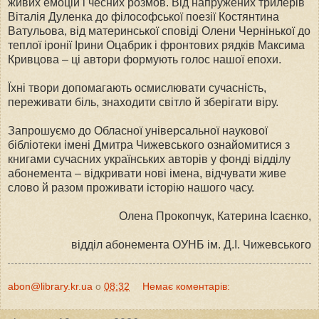
живих емоцій і чесних розмов. Від напружених трилерів
Віталія Дуленка до філософської поезії Костянтина
Ватульова, від материнської сповіді Олени Чернінької до
теплої іронії Ірини Оцабрик і фронтових рядків Максима
Кривцова – ці автори формують голос нашої епохи.
Їхні твори допомагають осмислювати сучасність,
переживати біль, знаходити світло й зберігати віру.
Запрошуємо до Обласної універсальної наукової
бібліотеки імені Дмитра Чижевського ознайомитися з
книгами сучасних українських авторів у фонді відділу
абонемента – відкривати нові імена, відчувати живе
слово й разом проживати історію нашого часу.
Олена Прокопчук, Катерина Ісаєнко,
відділ абонемента ОУНБ ім. Д.І. Чижевського
abon@library.kr.ua
о
08:32
Немає коментарів: