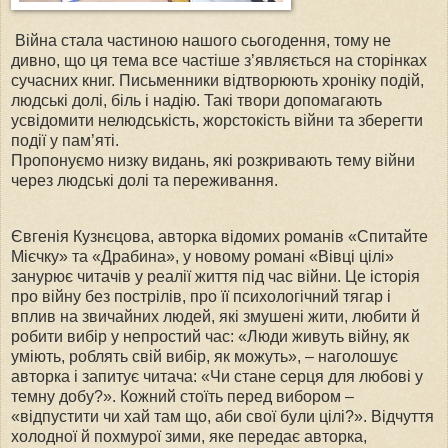
Війна стала частиною нашого сьогодення, тому не
дивно, що ця тема все частіше з’являється на сторінках
сучасних книг. Письменники відтворюють хроніку подій,
людські долі, біль і надію. Такі твори допомагають
усвідомити нелюдськість, жорстокість війни та зберегти
події у пам’яті.
Пропонуємо низку видань, які розкривають тему війни
через людські долі та переживання.
Євгенія Кузнєцова, авторка відомих романів «Спитайте
Мієчку» та «Драбина», у новому романі «Вівці цілі»
занурює читачів у реалії життя під час війни. Це історія
про війну без пострілів, про її психологічний тягар і
вплив на звичайних людей, які змушені жити, любити й
робити вибір у непростий час: «Люди живуть війну, як
уміють, роблять свій вибір, як можуть», – наголошує
авторка і запитує читача: «Чи стане серця для любові у
темну добу?». Кожний стоїть перед вибором –
«відпустити чи хай там що, аби свої були цілі?». Відчуття
холодної й похмурої зими, яке передає авторка,