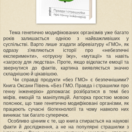
Тема генетично модифікованих організмів уже багато
років залишається однією з найважливіших у
суспільстві. Варто лише згадати абревіатуру «ГМО», як
одразу з'являються історії про «небезпечні
експерименти», «отруєну їжу», «мутації» та навіть
«загрозу для людства». Проте, якщо відкласти емоції та
звернутися до фактів, картина виявляється значно
складнішою й цікавішою.
Чи справді продукти «без ГМО» є безпечнішими?
Книга Оксани Півень «Без ГМО. Правда і страшилки про
генну інженерію» допомагає розібратися в темі без
міфів, емоцій та маніпуляцій. Авторка простою мовою
пояснює, що таке генетично модифіковані організми, як
працюють сучасні біотехнології та чому навколо них
виникає так багато суперечок.
Особливо цінним є те, що книга спирається на наукові
факти й дослідження, а не на популярні страшилки з