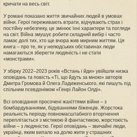
кричати на весь світ.
У романі показано життя звичайних людей в умовах
війни. Герої переживають втрати, відчувають страх і
постійну небезпеку, це змінює їхні характери та погляди
на світ. Війна змушує робити складний вибір і часто
ламає долі тих, хто ще вчора жив мирним життям. Ця
книга – про те, як у нелюдських обставинах люди
намагаються зберегти людяність і не стати
«монстрами».
У збірку 2022–2023 років «Встань і йди» увійшли низка
оповідань та повість «Ті, що йдуть за мною» авторів
Дмитра Громова й Олега Ладиженського, які пишуть під
спільним псевдонімом «Генрі Лайон Олді».
Всі оповідання просочені жахіттями війни – з
бомбардуваннями, бідуваннями біженців. Жорстока
реальність періоду повномасштабного вторгнення
переплітається з містикою й фантастикою, жорстокість
війни – з людяністю. Герої оповідань – звичайні люди,
українці, яким випало на долю жити у страшних