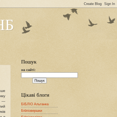
НБ
Пошук
на сайті:
ише
Цікаві блоги
ому
т —
БІБЛІО Альтанка
лий
Бібліовершки
ків
и в