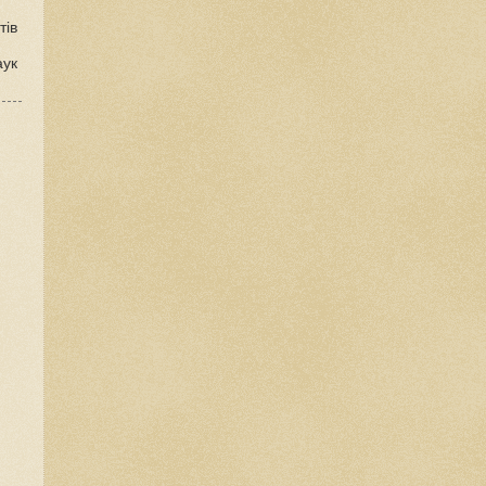
тів
аук