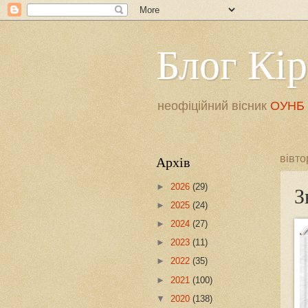
Блог Кі
неофіційний вісник
ОУНБ і
Архів
вівто
►
2026
(29)
З
►
2025
(24)
►
2024
(27)
►
2023
(11)
►
2022
(35)
►
2021
(100)
▼
2020
(138)