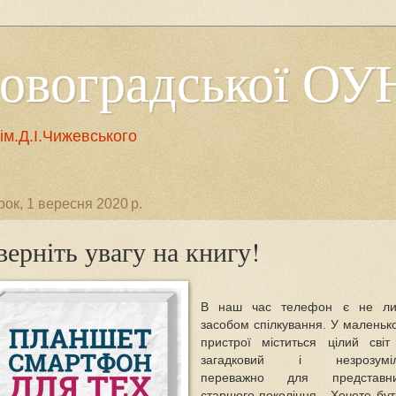
ровоградської ОУ
м.Д.І.Чижевського
рок, 1 вересня 2020 р.
верніть увагу на книгу!
В наш час телефон є не л
засобом спілкування. У маленьк
пристрої міститься цілий сві
загадковий і незрозумі
переважно для представни
старшого покоління. Хочете бут