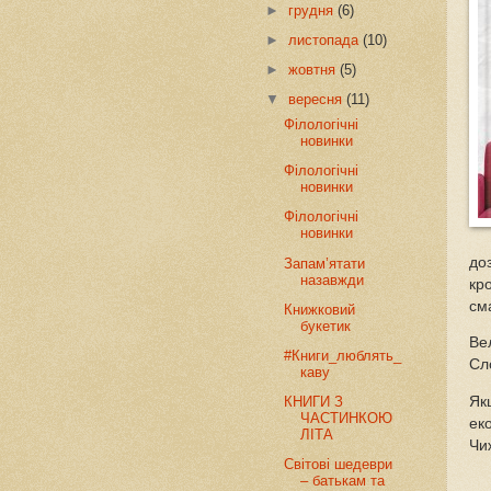
►
грудня
(6)
►
листопада
(10)
►
жовтня
(5)
▼
вересня
(11)
Філологічні
новинки
Філологічні
новинки
Філологічні
новинки
до
Запам’ятати
назавжди
кр
см
Книжковий
букетик
Ве
#Книги_люблять_
Сл
каву
Як
КНИГИ З
ЧАСТИНКОЮ
ек
ЛІТА
Чи
Світові шедеври
– батькам та