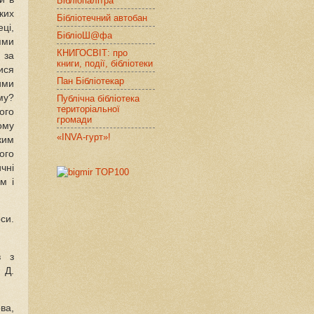
Бібліопалітра
ких
Бібліотечний автобан
ці,
БібліоШ@фа
ями
КНИГОСВІТ: про
 за
книги, події, бібліотеки
ся
Пан Бібліотекар
ими
му?
Публічна бібліотека
територіальної
ого
громади
ому
«INVA-гурт»!
ким
ого
чні
м і
си.
в з
 Д.
ва,