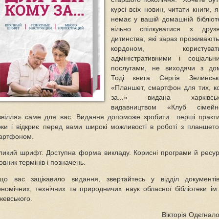
курсі всіх новин, читати книги, я
немає у вашій домашній бібліоте
вільно спілкуватися з друз
дитинства, які зараз проживають
кордоном, користувати
адміністративними і соціальн
послугами, не виходячи з до
Тоді книга Сергія Зелинськ
«Планшет, смартфон для тих, к
за...» видана харківсь
видавництвом «Клуб сімейн
звілля» саме для вас. Видання допоможе зробити перші практи
оки і відкриє перед вами широкі можливості в роботі з планшето
артфоном.
ликий шрифт. Доступна форма викладу. Корисні програми й ресур
овник термінів і позначень.
що вас зацікавило видання, звертайтесь у відділ документі
ономічних, технічних та природничих наук обласної бібліотеки ім.
жевського.
Вікторія Одєгнало