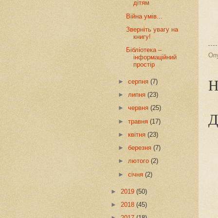
дітям
Війна умів...
Зверніть увагу на
книгу!
Бібліотека –
Оп
інформаційний
простір
Н
►
серпня
(7)
►
липня
(23)
►
червня
(25)
Д
►
травня
(17)
►
квітня
(23)
►
березня
(7)
►
лютого
(2)
►
січня
(2)
►
2019
(50)
►
2018
(45)
►
2017
(18)