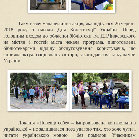
Таку назву мала вулична акція, яка відбулася 26 червня
2018 року з нагоди Дня Конституції України. Перед
головним входом до обласної бібліотеки ім. Д.І.Чижевського
на містян і гостей міста чекала програма, підготовлена
бібліотекарями відділу обслуговування користувачів, що
сприяла актуалізації знань з історії, законодавства та культури
України.
Локація «Перевір себе» – імпровізована контрольна з
української – не залишилася поза увагою тих, хто хоче чути і
читати українською мовою
без помилок. Учасникам