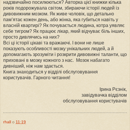
надзвичайно посилюються? Авторка цієї книжки кілька
років подорожувала світом, збираючи історії людей із
дивовижним мозком. Як живе чоловік, що детально
пам’ятає кожен день, або жінка, яка губиться навіть у
власній квартирі? Як почувається людина, котра уявляє
себе тигром? Як працює лікар, який відчуває біль інших,
просто дивлячись на них?
Всі ці історії цікаві та вражаючі. І вони не лише
показують особливості мозку унікальних людей, а й
допомагають зрозуміти і розкрити дивовижні таланти, що
приховані в мозку кожного з нас. Mозок набагато
дивніший, ніж нам здається.
Книга знаходиться у відділі обслуговування
користувачів. Гарного читання!
Ірина Рєзнік,
завідувачка відділом
обслуговування користувачів
rhall
о
11:19