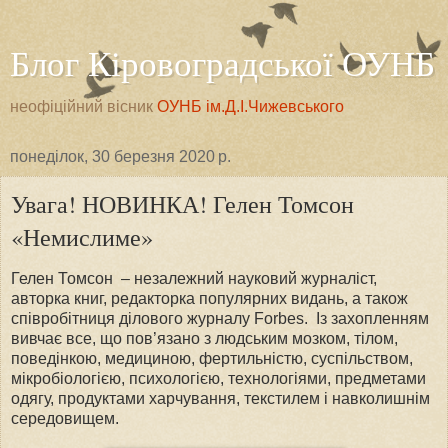
Блог Кіровоградської ОУНБ
неофіційний вісник
ОУНБ ім.Д.І.Чижевського
понеділок, 30 березня 2020 р.
Увага! НОВИНКА! Гелен Томсон
«Немислиме»
Гелен Томсон – незалежний науковий журналіст,
авторка книг, редакторка популярних видань, а також
співробітниця ділового журналу Forbes. Із захопленням
вивчає все, що пов’язано з людським мозком, тілом,
поведінкою, медициною, фертильністю, суспільством,
мікробіологією, психологією, технологіями, предметами
одягу, продуктами харчування, текстилем і навколишнім
середовищем.