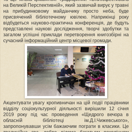
на Великій Перспективній», який зазвичай вирує у травні
на прибудинковому майданчику просто неба, буде
присвячений бібліотечному ювілею. Наприкінці року
відбудеться науково-практична конференція, де будуть
представлені наукові дослідження, творчі здобутки та
загалом успішні приклади перетворення книгозбірні на
сучасний інформаційний центр місцевої громади.
Акцентувати увагу кропивничан на цій події працівники
відділу соціокультурної діяльності вирішили 12 січня
2019 року під час проведення «Щедрого вечора в
обласній бібліотеці ім.Д.І.Чижевського»,
запропонувавши усім бажаючим пограти в класики. Це