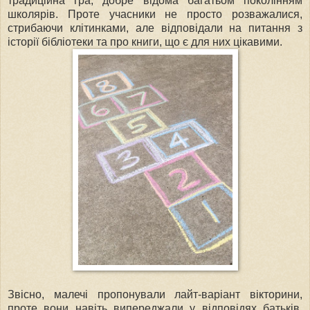
традиційна гра, добре відома багатьом поколінням
школярів. Проте учасники не просто розважалися,
стрибаючи клітинками, але відповідали на питання з
історії бібліотеки та про книги, що є для них цікавими.
Звісно, малечі пропонували лайт-варіант вікторини,
проте вони навіть випереджали у відповідях батьків.