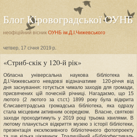
Блог Кіровоградської ОУНБ
неофіційний вісник
ОУНБ ім.Д.І.Чижевського
четвер, 17 січня 2019 р.
«Стриб-скік у 120-й рік»
Обласна універсальна наукова бібліотека ім.
Д.І.Чижевського невдовзі відзначатиме 120-річчя від
дня заснування: готується чимало заходів для громади,
присвячених цій почесній річниці. Нагадаємо, що 15
лютого (2 лютого за ст.ст.) 1899 року була відкрита
Єлисаветградська громадська бібліотека, яка одразу
стала місцевим активним осередком. Власне, святкові
заходи проходитимуть у 2019 році трьома хвилями. В
лютому планується відкриття музею з історії бібліотеки,
презентація ексклюзивного бібліотечного фотопроекту
та ще кілька цікавинок. Традиційний «Бібліофестиваль