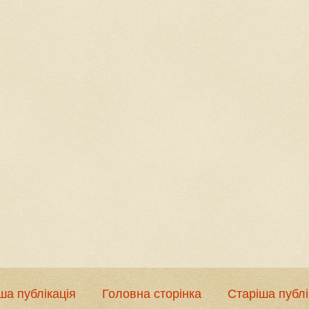
ша публікація
Головна сторінка
Старіша публі