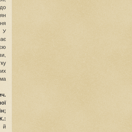
 до
дян
ня
 У
рає
єю
ви,
тку
мих
іма
ич.
ої
ін;
К.:
і й