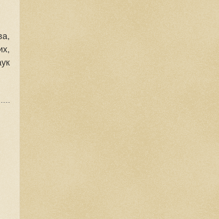
ва,
их,
аук