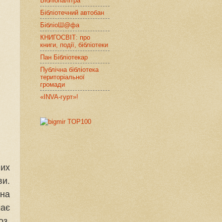
Бібліопалітра
Бібліотечний автобан
БібліоШ@фа
КНИГОСВІТ: про
книги, події, бібліотеки
Пан Бібліотекар
Публічна бібліотека
територіальної
громади
«INVA-гурт»!
вих
ви.
чна
чає
з,