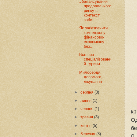
Збалансування
продовольчого
ринку в
контексті
забе...
Як забезпечити
комплексну
фінансово-
економічну
без...
Все про
спеціалізовани
й туризм
Милосердя,
допомога,
лікування
►
серпня
(3)
►
липня
(1)
►
червня
(1)
кр
►
травня
(8)
Од
►
квітня
(5)
бе
►
березня
(3)
ї