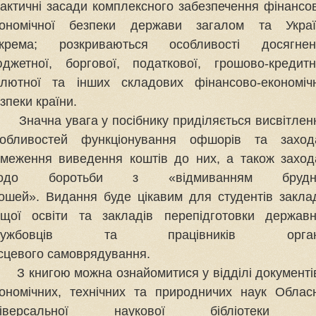
актичні засади комплексного забезпечення фінансо
кономічної безпеки держави загалом та Украї
окрема; розкриваються особливості досягнен
джетної, боргової, податкової, грошово-кредитн
лютної та інших складових фінансово-економіч
зпеки країни.
ачна увага у посібнику приділяється висвітле
собливостей функціонування
офшорів та заход
меження виведення коштів до них, а також захо
щодо
боротьби з «відмиванням брудн
рошей».
Видання буде цікавим для студентів закла
ищої освіти та закладів
перепідготовки держав
лужбовців та працівників орган
сцевого
самоврядування.
книгою можна ознайомитися у відділі документі
ономічних, технічних та природничих наук Облас
ніверсальної наукової бібліотеки і