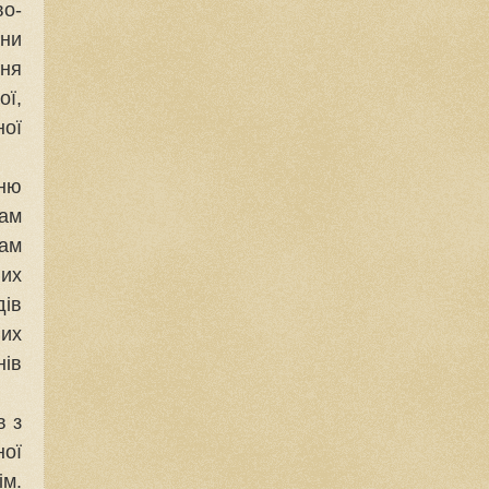
во-
ни
ня
ої,
ної
нню
ам
дам
их
дів
них
ів
в з
ної
м.