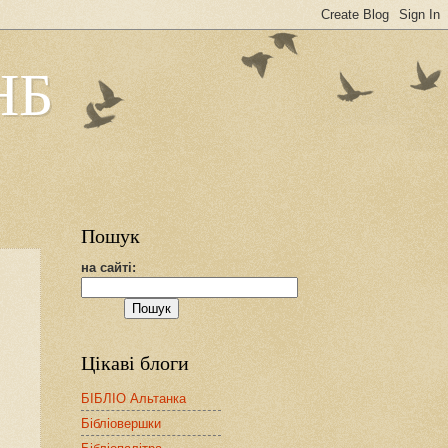
НБ
Пошук
на сайті:
Цікаві блоги
БІБЛІО Альтанка
Бібліовершки