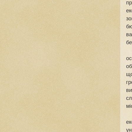
пр
е
з
бю
ва
бе
Зн
о
об
г
в
с
мі
З 
ек
у