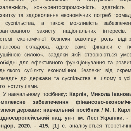
залежність, конкурентоспроможність, здатність
звитку та задоволення економічних потреб грома
а суспільства, а також можливість забезпечен
арантованого захисту національних інтересів.
стемі економічної безпеки важливу роль відіг
інансова складова, адже саме фінанси є ті
ушійною силою», завдяки якій створюються умо
обхідні для ефективного функціонування та розви
дь-якого суб’єкту економічної безпеки: від окре
омадян до держави та суспільства в цілому з ус
го інституціями.
У навчальному посібнику:
Карлін, Микола Іванов
омплексне забезпечення фінансово-економічн
зпеки держави: навчальний посібник / М. І. Карл
ідноєвропейський нац. ун-т ім. Лесі Українки. - 
ндор, 2020. - 415, [1] с
. аналізуються теоретичн