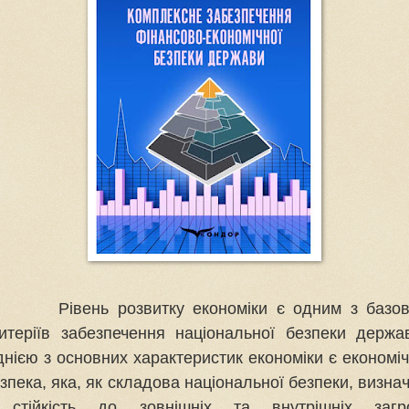
Рівень розвитку економіки є одним з базо
итеріїв забезпечення національної безпеки держа
нією з основних характеристик економіки є економі
зпека, яка, як складова національної безпеки, визна
ї стійкість до зовнішніх та внутрішніх загро