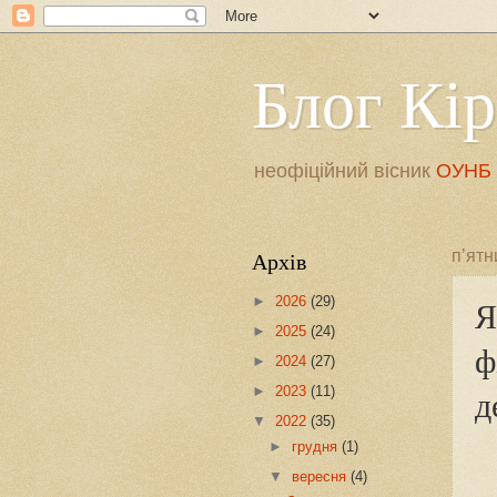
Блог Кі
неофіційний вісник
ОУНБ і
Архів
пʼятн
►
2026
(29)
Я
►
2025
(24)
ф
►
2024
(27)
д
►
2023
(11)
▼
2022
(35)
►
грудня
(1)
▼
вересня
(4)