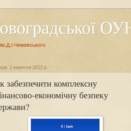
ровоградської ОУ
м.Д.І.Чижевського
иця, 2 вересня 2022 р.
к забезпечити комплексну
інансово-економічну безпеку
ержави?