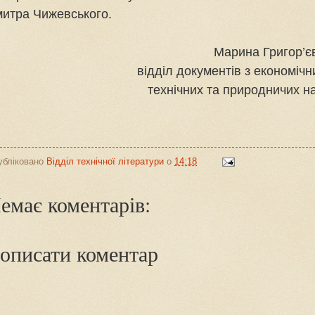
итра Чижевського.
Марина Григор’є
відділ документів з економічн
технічних та природничих н
убліковано
Відділ технічної літератури
о
14:18
емає коментарів:
описати коментар