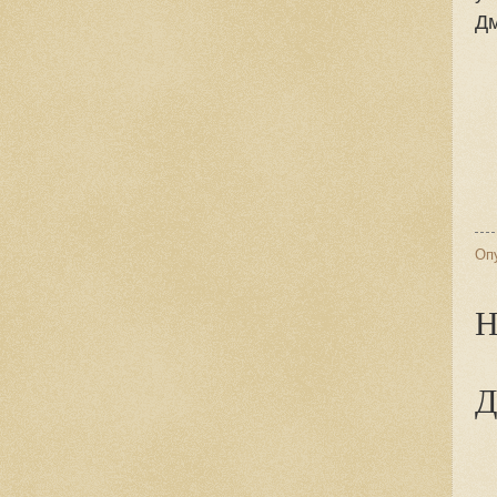
Дм
Оп
Н
Д