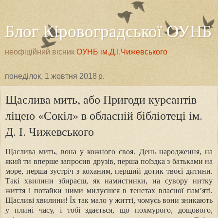
Блог Кіровоградської ОУНБ
неофіційний вісник
ОУНБ ім.Д.І.Чижевського
понеділок, 1 жовтня 2018 р.
Щаслива мить, або Пригоди курсантів
ліцею «Сокіл» в обласній бібліотеці ім.
Д. І. Чижевського
Щаслива мить, вона у кожного своя. День народження, на
який ти вперше запросив друзів, перша поїздка з батьками на
море, перша зустріч з коханим, перший дотик твоєї дитини.
Такі хвилини збираєш, як намистинки, на сувору нитку
життя і потайки ними милуєшся в тенетах власної пам’яті.
Щасливі хвилини! Їх так мало у житті, чомусь вони зникають
у плині часу, і тобі здається, що похмурого, дощового,