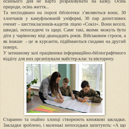
осіннього дня не варто розраховувати на казку. Осінь
природи, осінь життя...
Та несподівано на порозі бібліотеки з’являються вони, 30
хлопчаків у камуфльованій уніформі, 30 пар допитливих
оченят – шестикласників-кадетів ліцею «Сокіл». Вони веселі,
швидкі, непосидючі та щирі. Саме такі, якими можуть бути
діти у чарівному віці дванадцять років. Військовим строєм, а
як інакше - це ж курсанти, підіймаються сходами на другий
поверх.
У затишному залі працівники інформаційно-бібліографічного
відділу для них організували майстер-клас та вікторину.
Старанно та охайно хлопці створюють книжкові закладки.
Закладки зроблено, і маленькі непосидьки запитують: «А що