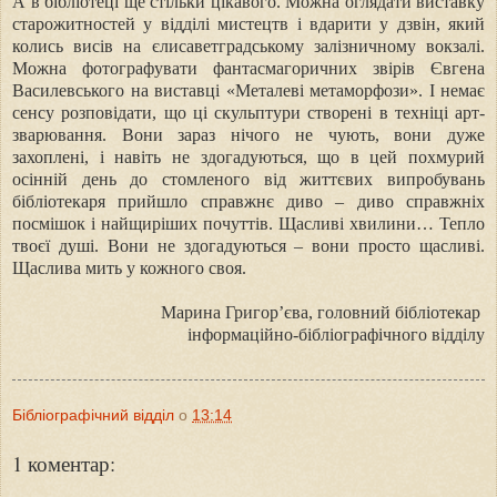
А в бібліотеці ще стільки цікавого. Можна оглядати виставку
старожитностей у відділі мистецтв і вдарити у дзвін, який
колись висів на єлисаветградському залізничному вокзалі.
Можна фотографувати фантасмагоричних звірів Євгена
Василевського на виставці «Металеві метаморфози». І немає
сенсу розповідати, що ці скульптури створені в техніці арт-
зварювання. Вони зараз нічого не чують, вони дуже
захоплені, і навіть не здогадуються, що в цей похмурий
осінній день до стомленого від життєвих випробувань
бібліотекаря прийшло справжнє диво – диво справжніх
посмішок і найщиріших почуттів. Щасливі хвилини… Тепло
твоєї душі. Вони не здогадуються – вони просто щасливі.
Щаслива мить у кожного своя.
Марина Григор’єва,
головний бібліотекар
інформаційно-бібліографічного відділу
Бібліографічний відділ
о
13:14
1 коментар: