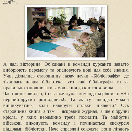
далі?».
А далі вікторина. Об’єднані в команди курсанти завзято
виборюють перемогу та опановують нові для себе знання.
Учні дізнались старовинну назву науки «Бібліографія», де
з’явилась перша бібліотека, хто такі бібліографи та як
правильно заповнювати замовлення до книгосховища.
Час плине швидко, і ось вже лунає команда керівника: «На
перший-другий розподілись!» Та як тут швидко можна
вишикуватись, коли навкруги стільки цікавого? Ось
старовинна книга, а там - яскравий журнал, а ще є зручні
крісла, у яких неодмінно треба посидіти. Та майбутні
військові виконують команду і починається екскурсія
відділами бібліотеки. Наче справжні соколята, вони літають