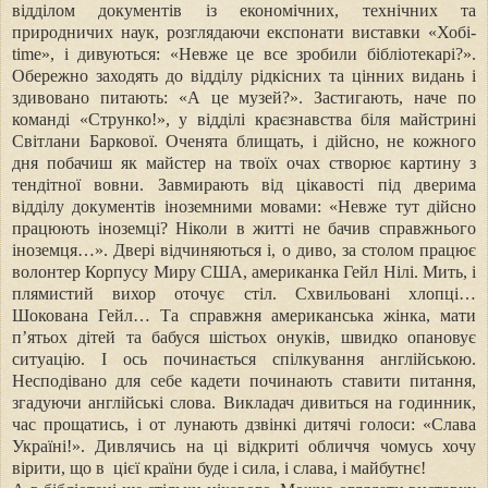
відділом документів із економічних, технічних та
природничих наук, розглядаючи експонати виставки «Хобі-
time», і дивуються: «Невже це все зробили бібліотекарі?».
Обережно заходять до відділу рідкісних та цінних видань і
здивовано питають: «А це музей?». Застигають, наче по
команді «Струнко!», у відділі краєзнавства біля майстрині
Світлани Баркової. Оченята блищать, і дійсно, не кожного
дня побачиш як майстер на твоїх очах створює картину з
тендітної вовни. Завмирають від цікавості під дверима
відділу документів іноземними мовами: «Невже тут дійсно
працюють іноземці? Ніколи в житті не бачив справжнього
іноземця…». Двері відчиняються і, о диво, за столом працює
волонтер Корпусу Миру США, американка Гейл Нілі. Мить, і
плямистий вихор оточує стіл. Схвильовані хлопці…
Шокована Гейл… Та справжня американська жінка, мати
п’ятьох дітей та бабуся шістьох онуків, швидко опановує
ситуацію. І ось починається спілкування англійською.
Несподівано для себе кадети починають ставити питання,
згадуючи англійські слова. Викладач дивиться на годинник,
час прощатись, і от лунають дзвінкі дитячі голоси: «Слава
Україні!». Дивлячись на ці відкриті обличчя чомусь хочу
вірити, що в цієї країни буде і сила, і слава, і майбутнє!