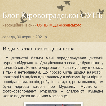
Блог Кіровоградської ОУНБ
неофіційний вісник
ОУНБ ім.Д.І.Чижевського
середа, 30 червня 2021 р.
Ведмежатко з мого дитинства
У дитинстві батьки мені передплачували дитячий
журнал «Мурзилка». Для дівчинки з села це було вікно у
великий світ. Кожного чергового числа журналу я чекала
з таким нетерпінням, що просто бігла щодня назустріч
поштарці і з надією вдивлялась у її обличчя. Крім віршів,
оповідань, малюнків, ребусів, загадок, розмальовок, там
була чергова історія про Мурзилку: Мурзилка –
фотокореспондент, Мурзилка – слаломіст. Кумедне
жовте ведмежа полонило моє серце.