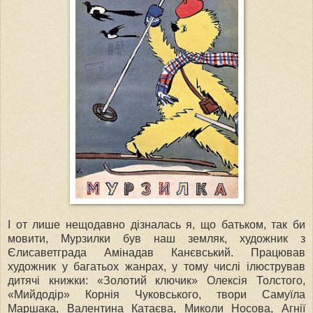
І от лише нещодавно дізналась я, що батьком, так би
мовити, Мурзилки був наш земляк, художник з
Єлисаветграда Амінадав Канєвський. Працював
художник у багатьох жанрах, у тому числі ілюстрував
дитячі книжки: «Золотий ключик» Олексія Толстого,
«Мийдодір» Корнія Чуковського, твори Самуїла
Маршака, Валентина Катаєва, Миколи Носова, Агнії