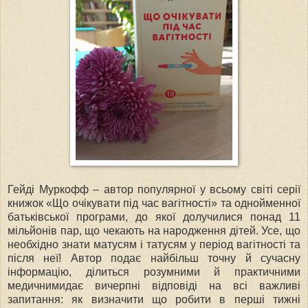
Гейді Муркофф – автор популярної у всьому світі серії
книжок «Що очікувати під час вагітності» та однойменної
батьківської програми, до якої долучилися понад 11
мільйонів пар, що чекають на народження дітей. Усе, що
необхідно знати матусям і татусям у період вагітності та
після неї! Автор подає найбільш точну й сучасну
інформацію, ділиться розумними й практичними
медичнимидає вичерпні відповіді на всі важливі
запитання: як визначити що робити в перші тижні