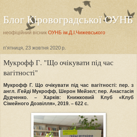
Блог Кіровоградської ОУНБ
неофіційний вісник
ОУНБ ім.Д.І.Чижевського
пʼятниця, 23 жовтня 2020 р.
Мукрофф Г. "Що очікувати під час
вагітності"
Мукрофф Г. Що очікувати під час вагітності: пер. з
англ. /Гейді Мукрофф, Шерон Мейзел; пер. Анастасія
Дудченко. – Харків: Книжковий Клуб «Клуб
Сімейного Дозвілля», 2019. – 622 с.