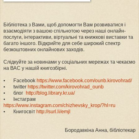
Бібліотека з Вами, щоб допомогти Вам розвиватися і
взаємодіяти з вашою спільнотою через наші онлайн-
послуги, інтерактиви, віртуальні та книжкові виставки та
багато іншого. Відкрийте для себе широкий спектр
безкоштовних онлайнових заходів.
Слідкуйте за новинами у соціальних мережах та чекаємо
на ВАС у нашій книгозбірні.
•
Facebook
https://www.facebook.com/ounb.kirovohrad/
•
twitter
https://twitter.com/kirovohrad_ounb
•
блог
http://blog.library.kr.ua/
•
Інстаграм
https://www.instagram.com/chizhevsky_krop/?hl=ru
•
Книгосвіт
http://surl.li/emjl
Бородавкіна Анна, бібліотекар