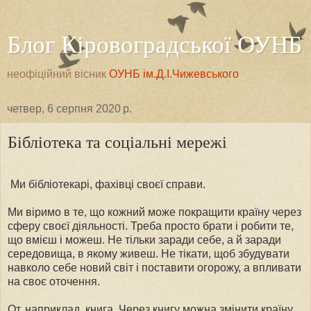
Блог Кіровоградської ОУНБ
неофіційний вісник
ОУНБ ім.Д.І.Чижевського
четвер, 6 серпня 2020 р.
Бібліотека та соціальні мережі
Ми бібліотекарі, фахівці своєї справи.
Ми віримо в те, що кожний може покращити країну через
сферу своєї діяльності. Треба просто брати і робити те,
що вмієш і можеш. Не тільки заради себе, а й заради
середовища, в якому живеш. Не тікати, щоб збудувати
навколо себе новий світ і поставити огорожу, а впливати
на своє оточення.
От, наприклад, книга. Через книгу можна змінити країну.