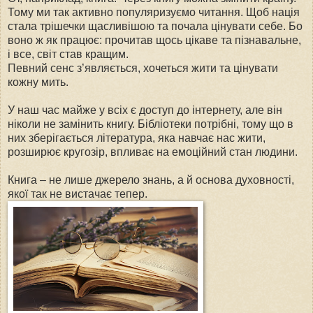
Тому ми так активно популяризуємо читання. Щоб нація
стала трішечки щасливішою та почала цінувати себе. Бо
воно ж як працює: прочитав щось цікаве та пізнавальне,
і все, світ став кращим.
Певний сенс з’являється, хочеться жити та цінувати
кожну мить.
У наш час майже у всіх є доступ до інтернету, але він
ніколи не замінить книгу. Бібліотеки потрібні, тому що в
них зберігається література, яка навчає нас жити,
розширює кругозір, впливає на емоційний стан людини.
Книга – не лише джерело знань, а й основа духовності,
якої так не вистачає тепер.