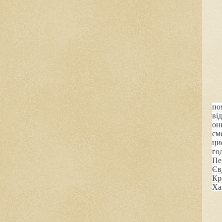
по
ві
он
см
ци
го
Пе
Єв
Кр
Ха