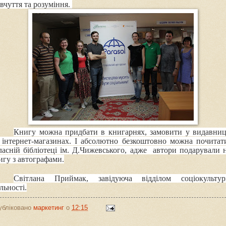
івчуття та розуміння.
Книгу можна придбати в книгарнях, замовити у видавниц
 інтернет-магазинах. І абсолютно безкоштовно можна почитат
ласній бібліотеці ім. Д.Чижевського, адже автори подарували 
игу з автографами.
Світлана Приймак, завідуюча відділом соціокультур
льності.
убліковано
маркетинг
о
12:15