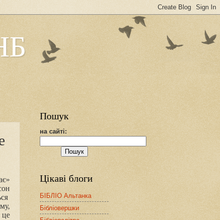
НБ
Пошук
на сайті:
е
Цікаві блоги
ає»
сон
БІБЛІО Альтанка
ься
му,
Бібліовершки
 це