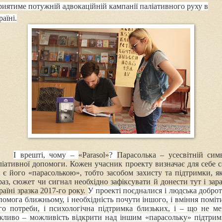
риятиме потужній адвокаційній кампанії паліативного руху в
раїні.
І врешті, чому –
«
Parasol
»
?
П
арасолька
–
усесвітній
сим
ліативної допомоги. Кожен учасник проекту визначає для себе с
 є його «парасолькою», тобто засобом захисту та підтримки, я
раз, сюжет чи сигнал необхідно зафіксувати й до­нести тут і зара
раїні зразка 2017-го року.
У проекті поєдналися і людська доброта
помога ближньому, і необхідність почути іншого, і вміння поміт
го потреби, і психологічна підтримка близьких, і – що не м
жливо – можливість відкрити над іншим «парасольку» підтрим