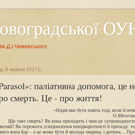
ровоградської ОУ
м.Д.І.Чижевського
р, 8 червня 2017 р.
Parasol»: паліативна допомога, це н
ро смерть. Це - про життя!
«Надія має бути навіть тоді, коли її нем
О.Михель
Що таке смерть? Як вона приходить і чим це супроводжуєт
звичай? Як пережити усвідомлення невідворотності її приходу то
 кого вона йде – а це може бути й молода людина, і дитина… Про