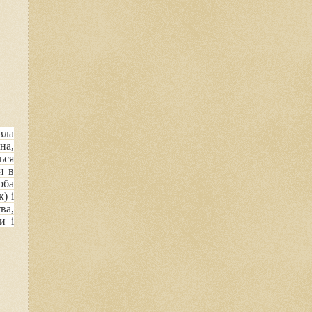
вла
на,
ься
и в
оба
) і
ва
,
и і