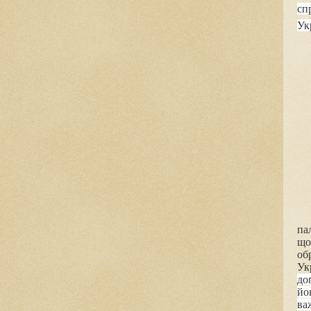
сп
Ук
па
що
об
Ук
до
йо
ва