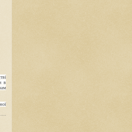
тві
и в
нам
ної