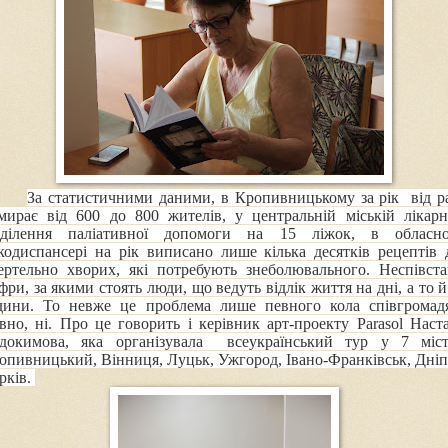
За статистичними даними, в Кропивницькому за рік від р
мирає від 600 до 800 жителів, у центральній міській лікарн
дділення паліативної допомоги на 15 ліжок, в обласн
кодиспансері на рік виписано лише кілька десятків рецептів 
ертельно хворих, які потребують знеболювального. Неспівста
фри, за якими стоять люди, що ведуть відлік життя на дні, а то й
дини. То невже це проблема лише певного кола співгромад
вно, ні. Про це говорить і керівник
арт-проекту Parasol
Наста
докимова, яка організувала всеукраїнський тур
у 7 міст
опивницький, Вінниця, Луцьк, Ужгород, Івано-Фра
нківськ, Дніп
рків.