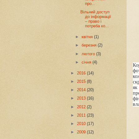
про...
Вільний доступ
до інформації
– право і
потреба ко...
►
квітня
(1)
►
березня
(2)
►
лютого
(3)
►
січня
(4)
Ко
фо
►
2016
(14)
ко
ск
►
2015
(8)
як
►
2014
(20)
пр
фі
►
2013
(16)
вл
►
2012
(2)
►
2011
(23)
►
2010
(17)
►
2009
(12)