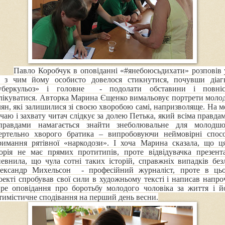
Павло Коробчук в оповіданні «
#
янебоюсьдихати» розповів 
, з чим йому особисто довелося стикнутися, почувши діаг
уберкульоз» і головне - подолати обставини і повні
лікуватися. Авторка Марина Єщенко вимальовує портрети моло
лян, які залишилися зі своєю хворобою самі, напризволяще. На м
дчаю і захвату читач слідкує за долею Петька, який всіма правдам
правдами намагається знайти знеболювальне для молодшо
ертельно хворого братика – випробовуючи неймовірні спос
римання рятівної «наркодози». І хоча Марина сказала, що ця
торія не має прямих протитипів, проте відвідувачка презента
певнила, що чула сотні таких історій, справжніх випадків безл
ександр Михельсон - професійний журналіст, проте в ць
оекті спробував свої сили в художньому тексті і написав напро
ре оповідання про боротьбу молодого чоловіка за життя і й
тимістичне сподівання на перший день весни.