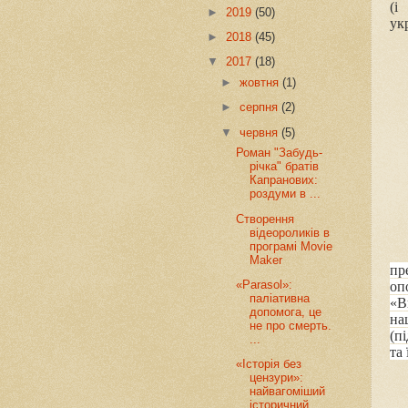
(і
►
2019
(50)
ук
►
2018
(45)
▼
2017
(18)
►
жовтня
(1)
►
серпня
(2)
▼
червня
(5)
Роман "Забудь-
річка" братів
Капранових:
роздуми в ...
Створення
відеороликів в
програмі Movie
Maker
пр
«Parasol»:
оп
паліативна
«В
допомога, це
на
не про смерть.
(п
...
та 
«Історія без
цензури»:
найвагоміший
історичний