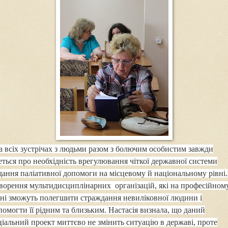
на всіх зустрічах з людьми разом з болючим особистим завжди
еться про необхідність врегулювання чіткої державної системи
дання паліативної допомоги на місцевому й національному рівні.
ворення мультидисциплінарних організацій, які на професійном
вні зможуть полегшити страждання невиліковної людини і
помогти її рідним та близьким. Настасія визнала, що даний
ціальний проект миттєво не змінить ситуацію в державі, проте