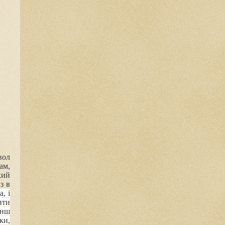
вол
ам,
кий
з в
, і
ити
енш
ки,