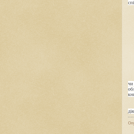
сп
чи
об
кн
дія
Оп