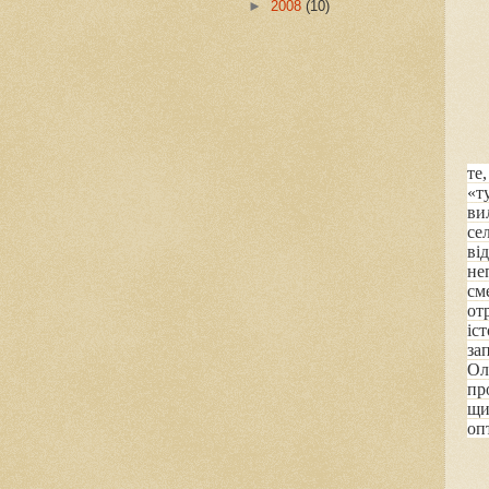
►
2008
(10)
те
«т
ви
се
ві
не
см
от
іс
за
Ол
пр
щи
оп