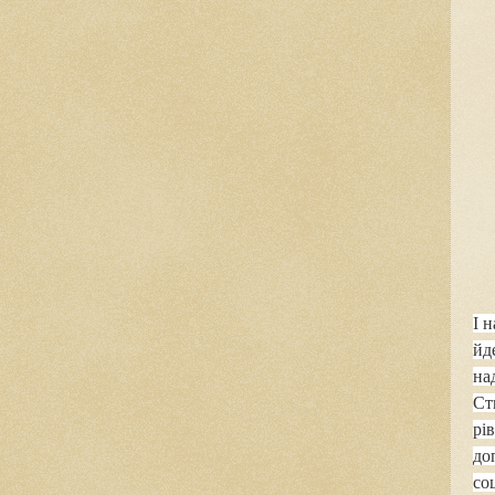
І 
йд
на
Ст
рі
до
со