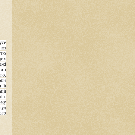
усе
ноз
стю
дих
ежі
и і
го,
оби
 її
ції
іч.
ому
чуд
ого