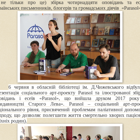
 не тільки про це) збірка чотирнадцяти оповідань та ес
раїнських письменників, блогерів та громадських діячів «
Parasol
6 червня в обласній бібліотеці ім. Д.Чижевського відбул
езентація соціального арт-проекту Parasol та ілюстрованої збі
овідань і есеїв «Parasol», що ви
йшла
друком
2017 ро
идавництві Старого Лева»
.
Parasol – соціальний арт-про
ціонального рівня
, присвячений проблемам паліативної допом
ідходу, що дозволяє полегшити життя смертельно хворих пацієн
їхніх родин).