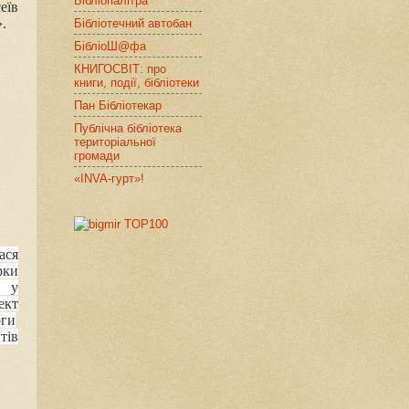
Бібліопалітра
еїв
».
Бібліотечний автобан
БібліоШ@фа
КНИГОСВІТ: про
книги, події, бібліотеки
Пан Бібліотекар
Публічна бібліотека
територіальної
громади
«INVA-гурт»!
ася
рки
ку
у
ект
оги
тів