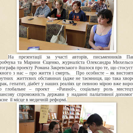
На презентації за участі авторів, письменників Па
робчука та Марини Єщенко, журналіста Олександра Михельсо
тографа проекту Романа Закревського
йшлося про те, що стосуєт
жного з нас – про життя і смерть. Про особисте – як вистоят
рутних життєвих обставинах (адже не таємниця, що така хвор
 рак, гепатит, діабет у наших реаліях це певною мірою вже вирок
о глобальне –
проект
«Parasol»
,
соціальну роль мистецт
нансову спроможність держави у наданні паліативної допомог
асне її місце в медичній реформі
.