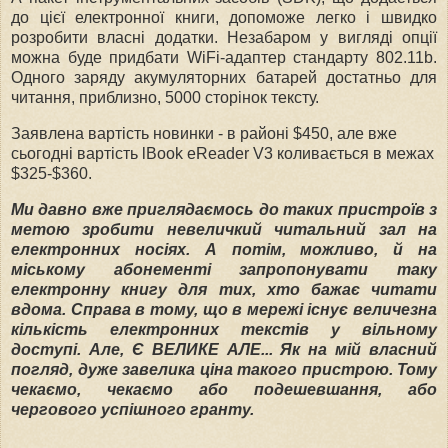
до цієї електронної книги, допоможе легко і швидко
розробити власні додатки. Незабаром у вигляді опції
можна буде придбати WiFi-адаптер стандарту 802.11b.
Одного заряду акумуляторних батарей достатньо для
читання, приблизно, 5000 сторінок тексту.
Заявлена вартість новинки - в районі $450, але вже
сьогодні вартість
lBook eReader V3
коливається в межах
$325-$360.
Ми давно вже приглядаємось до таких пристроїв з
метою зробити невеличкий читальний зал на
електронних носіях. А потім, можливо, й на
міському абонементі запропонувати таку
електронну книгу для тих, хто бажає читати
вдома. Справа в тому, що в мережі існує величезна
кількість електронних текстів у вільному
доступі. Але, Є ВЕЛИКЕ АЛЕ... Як на мій власний
погляд, дуже завелика ціна такого пристрою. Тому
чекаємо, чекаємо або подешевшання, або
чергового успішного гранту.