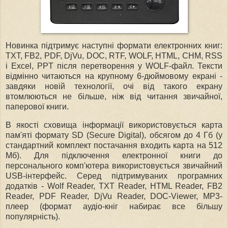
Новинка підтримує наступні формати електронних книг:
TXT, FB2, PDF, DjVu, DOC, RTF, WOLF, HTML, CHM, RSS
і Excel, PPT після перетворення у WOLF-файл. Тексти
відмінно читаються на крупному 6-дюймовому екрані -
завдяки новій технології, очі від такого екрану
втомлюються не більше, ніж від читання звичайної,
паперової книги.
В якості сховища інформації використовується карта
пам'яті формату SD (Secure Digital), обсягом до 4 Гб (у
стандартний комплект постачання входить карта на 512
Мб). Для підключення електронної книги до
персонального комп'ютера використовується звичайний
USB-інтерфейс. Серед підтримуваних
програмних
додатків - Wolf Reader, TXT Reader, HTML Reader, FB2
Reader, PDF Reader, DjVu Reader, DOC-Viewer, MP3-
плеер (формат аудіо-кніг набирає все більшу
популярність).