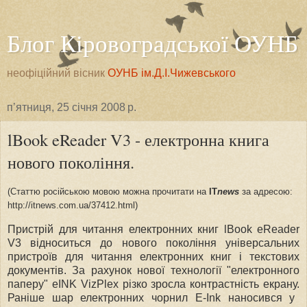
Блог Кіровоградської ОУНБ
неофіційний вісник
ОУНБ ім.Д.І.Чижевського
пʼятниця, 25 січня 2008 р.
lBook eReader V3 - електронна книга
нового покоління.
(
Статтю російською мовою можна прочитати на
IT
news
за адресою:
http
://
itnews
.
com
.
ua
/37412.
html
)
Пристрій для читання електронних книг
l
Book eReader
V3 відноситься до нового покоління універсальних
пристроїв для читання електронних книг і текстових
документів. За рахунок нової технології "електронного
паперу" eINK VizPlex різко зр
осла
контрастність екрану.
Раніше шар електронних чорнил E-Ink наносився у